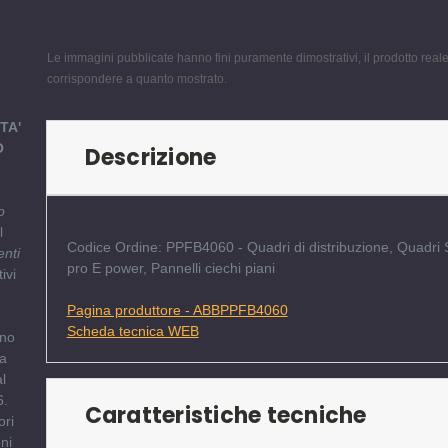
Le immagini pubblicate hanno fini puramente dimostrativi, il prodotto rea
corrispondere a quanto mostrato.
TA'
O
Descrizione
o
l
Codice Ordine: PPFB4060 - Quadri di distribuzione, Quadri
enti
pro E power, Pannelli ciechi piani
ivi
Pagina produttore - ABBPPFB4060
6
Scheda tecnica WEB
nno
 a
l
6.
Caratteristiche tecniche
ori
ni