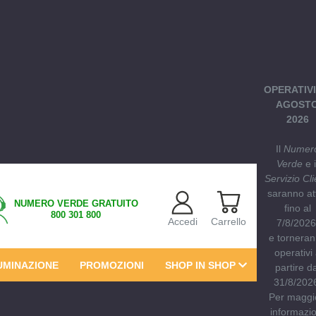
OPERATIVI
AGOST
2026
Il
Numer
Verde
e i
Servizio Cli
saranno att
NUMERO VERDE GRATUITO
fino al
800 301 800
Accedi
Carrello
7/8/202
e tornera
operativi
UMINAZIONE
PROMOZIONI
SHOP IN SHOP
partire da
31/8/202
Per maggi
informazio