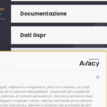
a
ina
.
Documentazione
i
rica
Dati Gspr
Recensioni
PRODOTTI CORRELATI
Contin
gitali, migliorare la navigazione e, previo tuo consenso, per scopi
ti per la selezione della pubblicità, creare profili per la pubblicità
 la selezione di contenuti personalizzati, misurare le prestazioni degli
ppare e migliorare i servizi, utilizzare dati limitati per la selezione
 scelte sulla privacy, abbinare e combinare dati provenienti da altre