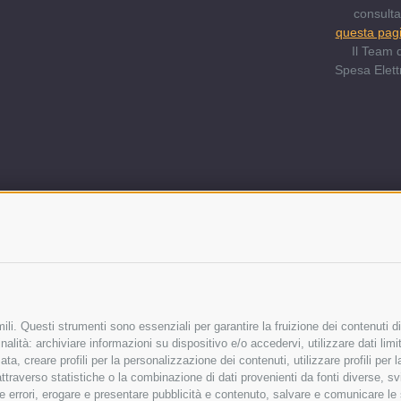
consult
questa pag
Il Team d
Spesa Elett
li. Questi strumenti sono essenziali per garantire la fruizione dei contenuti di
alità: archiviare informazioni su dispositivo e/o accedervi, utilizzare dati limita
zata, creare profili per la personalizzazione dei contenuti, utilizzare profili per
raverso statistiche o la combinazione di dati provenienti da fonti diverse, svilu
ere errori, erogare e presentare pubblicità e contenuto, salvare e comunicare le