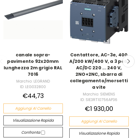
canale sopra-
Contattore, AC-3e, 400
pavimento 92x20mm
A/200 kW/400 V, a 3 poli,
lunghezza 2m grigio RAL
AC/DC 220 ... 240 V,
7016
2NO+2NC, sbarra di
collegamento/morsetti
Marchio: LEGRAND
ID: LEG032800
a vite
€44,73
Marchio: SIEMENS
ID: SIE3RT10756AP36
€1 930,00
Aggiungi Al Carrello
Visualizzazione Rapida
Aggiungi Al Carrello
Confronta
Visualizzazione Rapida