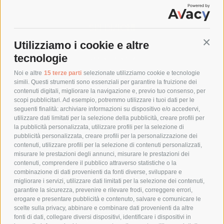
SPEDIZIONI
Utilizziamo i cookie e altre
Conti
COSTI DI SPEDIZIONE
tecnologie
TEMPI DI SPEDIZIONE
POLITICA DI RESO
Noi e altre
15 terze parti
selezionate utilizziamo cookie e tecnologie
simili. Questi strumenti sono essenziali per garantire la fruizione dei
contenuti digitali, migliorare la navigazione e, previo tuo consenso, per
scopi pubblicitari. Ad esempio, potremmo utilizzare i tuoi dati per le
POLICY
seguenti finalità: archiviare informazioni su dispositivo e/o accedervi,
utilizzare dati limitati per la selezione della pubblicità, creare profili per
PRIVACY POLICY
la pubblicità personalizzata, utilizzare profili per la selezione di
pubblicità personalizzata, creare profili per la personalizzazione dei
COOKIE POLICY
contenuti, utilizzare profili per la selezione di contenuti personalizzati,
PAGAMENTI SICURI
misurare le prestazioni degli annunci, misurare le prestazioni dei
contenuti, comprendere il pubblico attraverso statistiche o la
combinazione di dati provenienti da fonti diverse, sviluppare e
migliorare i servizi, utilizzare dati limitati per la selezione dei contenuti,
AZIENDA
garantire la sicurezza, prevenire e rilevare frodi, correggere errori,
erogare e presentare pubblicità e contenuto, salvare e comunicare le
CHI SIAMO
scelte sulla privacy, abbinare e combinare dati provenienti da altre
fonti di dati, collegare diversi dispositivi, identificare i dispositivi in
MARCHI TRATTATI