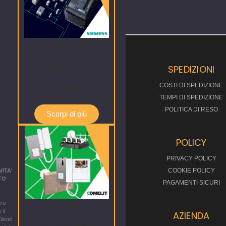
SIEMENS
Proteggi misura
comunica: scegli il
SPEDIZIONI
digitale con i modulari
COSTI DI SPEDIZIONE
SENTRON COM
TEMPI DI SPEDIZIONE
POLITICA DI RESO
Scorpi di più
POLICY
PRIVACY POLICY
COOKIE POLICY
ITA'
TO
PAGAMENTI SICURI
ro
COMELIT
 il
AZIENDA
La tua casa sicura come
lienti