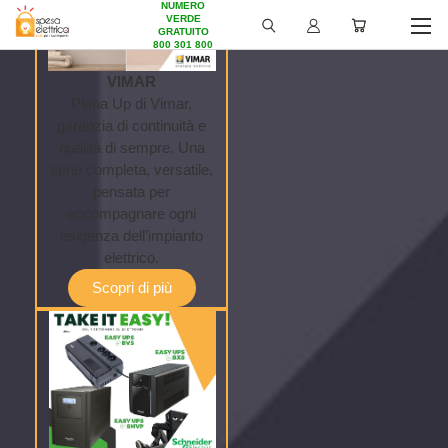
NUMERO
VERDE
GRATUITO
800 301 800
VIMAR
Plana Up di Vimar,
garanzia di continuità e
qualità di sempre. Una
serie completa, versatile,
pensata per
accompagnare ogni
esigenza dell’impianto
elettrico.
Scopri di più