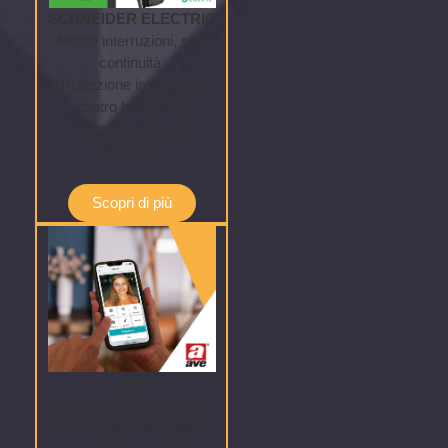
SCHNEIDER ELECTRIC
Niente interruzioni, solo
continuità.
Protezione intelligente
contro blackout e
anomalie della rete
elettrica.
Scopri di più
AVE
La videocitogonia fimrata
AVE compie un passo