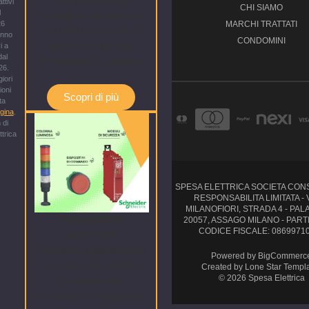
mai prima d'ora.
ttivi
CHI SIAMO
l
Proteggi ciò che ami con
26
MARCHI TRATTATI
il Kit Wi-Fi Comelit: 3
anno
CONDOMINI
telecamere per una
i a
dal
sorveglianza completa.
26.
iori
ioni
Scopri di più
ta
gina
.
 di
trica
SPESA ELETTRICA SOCIETA CON
RESPONSABILITA LIMITATA - 
MILANOFIORI, STRADA 4 - PAL
SCHNEIDER
20057, ASSAGO MILANO - PARTI
CODICE FISCALE: 0869971
ELECTRIC
Comando, segnalazione
Powered by
BigCommerc
e sicurezza: le gamme
Created by
Lone Star Templ
© 2026 Spesa Elettrica
Schneider che
combinano semplicità di