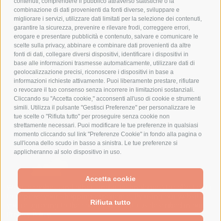
contenuti, comprendere il pubblico attraverso statistiche o la
combinazione di dati provenienti da fonti diverse, sviluppare e
migliorare i servizi, utilizzare dati limitati per la selezione dei contenuti,
Consegna gratuita
garantire la sicurezza, prevenire e rilevare frodi, correggere errori,
sopra i 50€
erogare e presentare pubblicità e contenuto, salvare e comunicare le
scelte sulla privacy, abbinare e combinare dati provenienti da altre
fonti di dati, collegare diversi dispositivi, identificare i dispositivi in
base alle informazioni trasmesse automaticamente, utilizzare dati di
geolocalizzazione precisi, riconoscere i dispositivi in base a
informazioni richieste attivamente. Puoi liberamente prestare, rifiutare
o revocare il tuo consenso senza incorrere in limitazioni sostanziali.
Cliccando su "Accetta cookie," acconsenti all'uso di cookie e strumenti
simili. Utilizza il pulsante "Gestisci Preferenze" per personalizzare le
tue scelte o "Rifiuta tutto" per proseguire senza cookie non
CONTATTACI !
strettamente necessari. Puoi modificare le tue preferenze in qualsiasi
Numero Verde:
momento cliccando sul link "Preferenze Cookie" in fondo alla pagina o
800 301 800
sull'icona dello scudo in basso a sinistra. Le tue preferenze si
info@spesaelettrica.it
applicheranno al solo dispositivo in uso.
Accetta cookie
We use cookies (and other similar technologies) to collect data
to improve your shopping experience.
By using our website,
Rifiuta tutto
you're agreeing to the collection of data as described in our
Privacy Policy
.