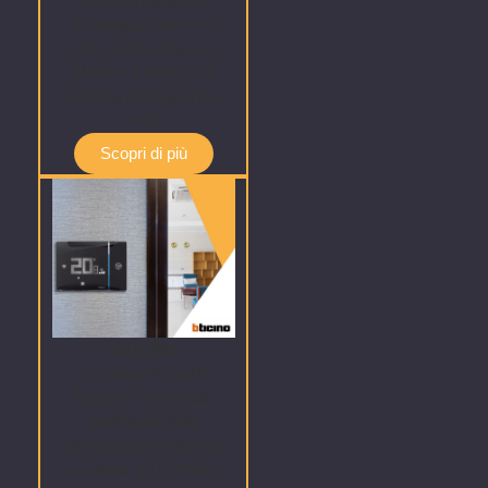
avanti all'insegna di
tecnologia, comfort e
stile. Scopri il nuovo
Monitor 5 Wi-Fi ed il
restyling dell'App Video
V44.
Scopri di più
BTICINO
Smarther AC with
Netatmo: il controllo
intelligente della
climatizzazione diventa
un alleato del comfort e