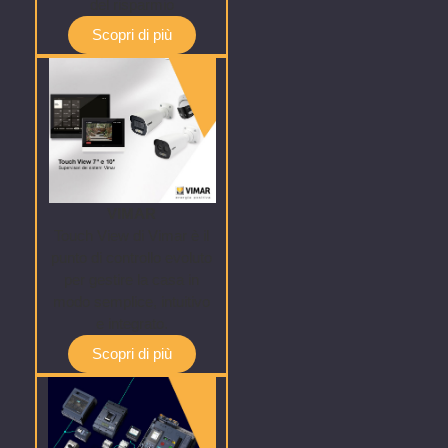
del risparmio
Scopri di più
VIMAR
Touch View di Vimar è il
punto di controllo evoluto
per gestire la casa in
modo semplice, intuitivo
e integrato.
Scopri di più