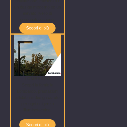
installazione, efficienza e
un design moderno ed un
elevato livello di
personalizzazione.
Scopri di più
LOMBARDO
Scopri la famiglia
Lombardo, prestazioni
affidabili e design curato
per ogni esigenza
illuminotecnica.
Scopri di più