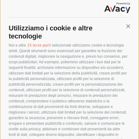
SPEDIZIONI
Utilizziamo i cookie e altre
Conti
COSTI DI SPEDIZIONE
tecnologie
TEMPI DI SPEDIZIONE
POLITICA DI RESO
Noi e altre
15 terze parti
selezionate utilizziamo cookie e tecnologie
simili. Questi strumenti sono essenziali per garantire la fruizione dei
contenuti digitali, migliorare la navigazione e, previo tuo consenso, per
scopi pubblicitari. Ad esempio, potremmo utilizzare i tuoi dati per le
POLICY
seguenti finalità: archiviare informazioni su dispositivo e/o accedervi,
utilizzare dati limitati per la selezione della pubblicità, creare profili per
PRIVACY POLICY
la pubblicità personalizzata, utilizzare profili per la selezione di
pubblicità personalizzata, creare profili per la personalizzazione dei
COOKIE POLICY
contenuti, utilizzare profili per la selezione di contenuti personalizzati,
PAGAMENTI SICURI
misurare le prestazioni degli annunci, misurare le prestazioni dei
contenuti, comprendere il pubblico attraverso statistiche o la
combinazione di dati provenienti da fonti diverse, sviluppare e
migliorare i servizi, utilizzare dati limitati per la selezione dei contenuti,
AZIENDA
garantire la sicurezza, prevenire e rilevare frodi, correggere errori,
erogare e presentare pubblicità e contenuto, salvare e comunicare le
CHI SIAMO
scelte sulla privacy, abbinare e combinare dati provenienti da altre
fonti di dati, collegare diversi dispositivi, identificare i dispositivi in
MARCHI TRATTATI