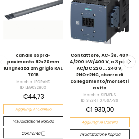
canale sopra-
Contattore, AC-3e, 400
pavimento 92x20mm
A/200 kW/400 V, a 3 poli,
lunghezza 2m grigio RAL
AC/DC 220 ... 240 V,
7016
2NO+2NC, sbarra di
collegamento/morsetti
Marchio: LEGRAND
ID: LEG032800
a vite
€44,73
Marchio: SIEMENS
ID: SIE3RT10756AP36
€1 930,00
Aggiungi Al Carrello
Visualizzazione Rapida
Aggiungi Al Carrello
Confronta
Visualizzazione Rapida