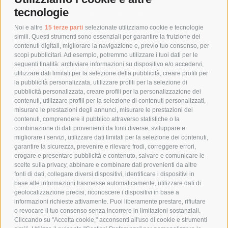
COSTI DI SPEDIZIONE
tecnologie
TEMPI DI SPEDIZIONE
POLITICA DI RESO
Noi e altre
15 terze parti
selezionate utilizziamo cookie e tecnologie
simili. Questi strumenti sono essenziali per garantire la fruizione dei
contenuti digitali, migliorare la navigazione e, previo tuo consenso, per
scopi pubblicitari. Ad esempio, potremmo utilizzare i tuoi dati per le
POLICY
seguenti finalità: archiviare informazioni su dispositivo e/o accedervi,
utilizzare dati limitati per la selezione della pubblicità, creare profili per
PRIVACY POLICY
la pubblicità personalizzata, utilizzare profili per la selezione di
pubblicità personalizzata, creare profili per la personalizzazione dei
COOKIE POLICY
contenuti, utilizzare profili per la selezione di contenuti personalizzati,
PAGAMENTI SICURI
misurare le prestazioni degli annunci, misurare le prestazioni dei
contenuti, comprendere il pubblico attraverso statistiche o la
combinazione di dati provenienti da fonti diverse, sviluppare e
migliorare i servizi, utilizzare dati limitati per la selezione dei contenuti,
AZIENDA
garantire la sicurezza, prevenire e rilevare frodi, correggere errori,
erogare e presentare pubblicità e contenuto, salvare e comunicare le
CHI SIAMO
scelte sulla privacy, abbinare e combinare dati provenienti da altre
fonti di dati, collegare diversi dispositivi, identificare i dispositivi in
MARCHI TRATTATI
base alle informazioni trasmesse automaticamente, utilizzare dati di
CONDOMINI
geolocalizzazione precisi, riconoscere i dispositivi in base a
informazioni richieste attivamente. Puoi liberamente prestare, rifiutare
o revocare il tuo consenso senza incorrere in limitazioni sostanziali.
Cliccando su "Accetta cookie," acconsenti all'uso di cookie e strumenti