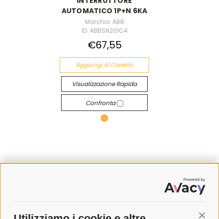
INTERRUTTORE
AUTOMATICO 1P+N 6KA
Marchio: ABB
ID: ABBSN201C4
€67,55
Aggiungi Al Carrello
Visualizzazione Rapida
Confronta
SPEDIZIONI
Utilizziamo i cookie e altre
Conti