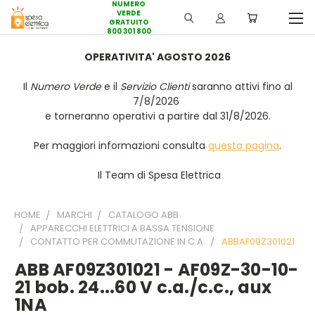
NUMERO
VERDE
GRATUITO
800 301 800
OPERATIVITA' AGOSTO 2026
Il
Numero Verde
e il
Servizio Clienti
saranno attivi fino al
7/8/2026
e torneranno operativi a partire dal 31/8/2026.
Per maggiori informazioni consulta
questa pagina
.
Il Team di Spesa Elettrica
HOME
MARCHI
CATALOGO ABB
APPARECCHI ELETTRICI A BASSA TENSIONE
CONTATTO PER COMMUTAZIONE IN C.A.
ABBAF09Z301021
ABB AF09Z301021 - AF09Z-30-10-
21 bob. 24...60 V c.a./c.c., aux
1NA