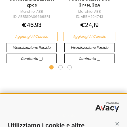
2pcs
3P+N, 32A
Marchio: ABB
Marchio: ABB
ID: ABB1SDA066668R1
ID: ABBM204743
€46,93
€24,19
Aggiungi Al Carrello
Aggiungi Al Carrello
Visualizzazione Rapida
Visualizzazione Rapida
Confronta
Confronta
SPEDIZIONI
Utilizziamo i cookie e altre
Conti
COSTI DI SPEDIZIONE