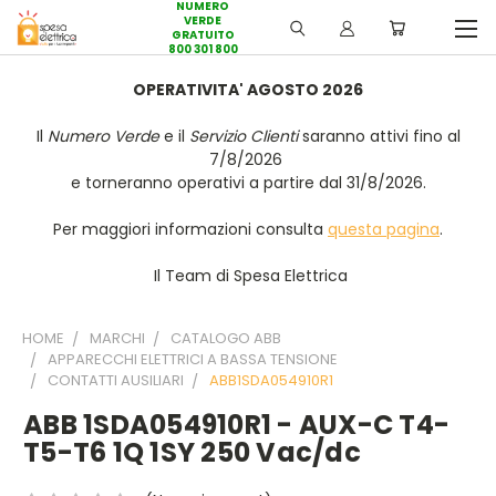
NUMERO
VERDE
GRATUITO
800 301 800
OPERATIVITA' AGOSTO 2026
Il
Numero Verde
e il
Servizio Clienti
saranno attivi fino al
7/8/2026
e torneranno operativi a partire dal 31/8/2026.
Per maggiori informazioni consulta
questa pagina
.
Il Team di Spesa Elettrica
HOME
MARCHI
CATALOGO ABB
APPARECCHI ELETTRICI A BASSA TENSIONE
CONTATTI AUSILIARI
ABB1SDA054910R1
ABB 1SDA054910R1 - AUX-C T4-
T5-T6 1Q 1SY 250 Vac/dc