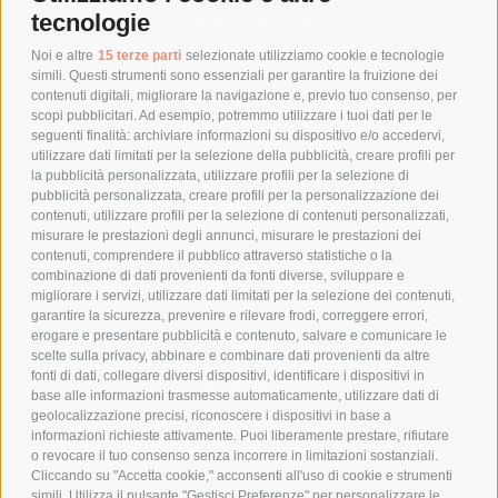
tecnologie
TEMPI DI SPEDIZIONE
POLITICA DI RESO
Noi e altre
15 terze parti
selezionate utilizziamo cookie e tecnologie
simili. Questi strumenti sono essenziali per garantire la fruizione dei
contenuti digitali, migliorare la navigazione e, previo tuo consenso, per
scopi pubblicitari. Ad esempio, potremmo utilizzare i tuoi dati per le
POLICY
seguenti finalità: archiviare informazioni su dispositivo e/o accedervi,
utilizzare dati limitati per la selezione della pubblicità, creare profili per
PRIVACY POLICY
la pubblicità personalizzata, utilizzare profili per la selezione di
pubblicità personalizzata, creare profili per la personalizzazione dei
COOKIE POLICY
contenuti, utilizzare profili per la selezione di contenuti personalizzati,
PAGAMENTI SICURI
misurare le prestazioni degli annunci, misurare le prestazioni dei
contenuti, comprendere il pubblico attraverso statistiche o la
combinazione di dati provenienti da fonti diverse, sviluppare e
migliorare i servizi, utilizzare dati limitati per la selezione dei contenuti,
AZIENDA
garantire la sicurezza, prevenire e rilevare frodi, correggere errori,
erogare e presentare pubblicità e contenuto, salvare e comunicare le
CHI SIAMO
scelte sulla privacy, abbinare e combinare dati provenienti da altre
fonti di dati, collegare diversi dispositivi, identificare i dispositivi in
MARCHI TRATTATI
base alle informazioni trasmesse automaticamente, utilizzare dati di
CONDOMINI
geolocalizzazione precisi, riconoscere i dispositivi in base a
informazioni richieste attivamente. Puoi liberamente prestare, rifiutare
o revocare il tuo consenso senza incorrere in limitazioni sostanziali.
Cliccando su "Accetta cookie," acconsenti all'uso di cookie e strumenti
simili. Utilizza il pulsante "Gestisci Preferenze" per personalizzare le