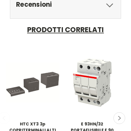
Recensioni
PRODOTTI CORRELATI
HTC XT3 3p
E 93HN/32
S
COPRITERMINALI ALTI
PORTAFUSIBILE E 90
D