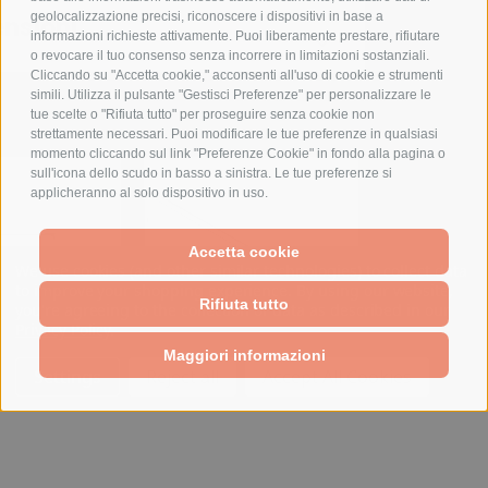
geolocalizzazione precisi, riconoscere i dispositivi in base a
nsioni
informazioni richieste attivamente. Puoi liberamente prestare, rifiutare
o revocare il tuo consenso senza incorrere in limitazioni sostanziali.
Cliccando su "Accetta cookie," acconsenti all'uso di cookie e strumenti
PRODOTTI CORRELATI
simili. Utilizza il pulsante "Gestisci Preferenze" per personalizzare le
tue scelte o "Rifiuta tutto" per proseguire senza cookie non
strettamente necessari. Puoi modificare le tue preferenze in qualsiasi
momento cliccando sul link "Preferenze Cookie" in fondo alla pagina o
sull'icona dello scudo in basso a sinistra. Le tue preferenze si
applicheranno al solo dispositivo in uso.
Accetta cookie
We use cookies (and other similar technologies) to collect data
to improve your shopping experience.
By using our website,
Rifiuta tutto
you're agreeing to the collection of data as described in our
Privacy Policy
.
Maggiori informazioni
Settings
Reject all
Accept All Cookies
RTA-TAGLIA 3
PANNELLO CIECO H300 -
PORTA OP
TAGLIA 2-3
IP66 - 
chio: ABB