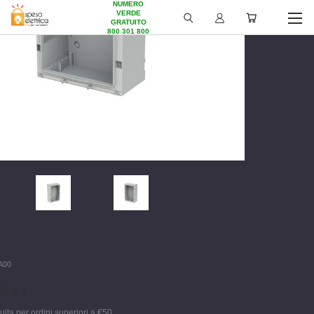
NUMERO
VERDE
GRATUITO
800 301 800
A00
LIA 3
ita per ordini superiori a €50