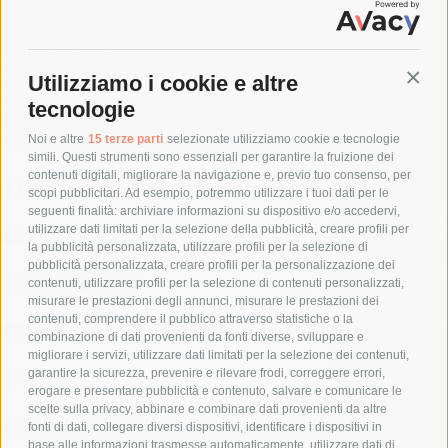
dine: 1SL0223A00 - Quadro Gemini, CASSA-TAGLIA 3
oduttore - ABB1SL0223A00
 per l'uso - ABB1SL0223A00
Conti
Utilizziamo i cookie e altre
zione REACH - ABB1SL0223A00
tecnologie
ione RoHS - ABB1SL0223A00
Noi e altre
15 terze parti
selezionate utilizziamo cookie e tecnologie
simili. Questi strumenti sono essenziali per garantire la fruizione dei
contenuti digitali, migliorare la navigazione e, previo tuo consenso, per
tteristiche tecniche
scopi pubblicitari. Ad esempio, potremmo utilizzare i tuoi dati per le
SPESA E
seguenti finalità: archiviare informazioni su dispositivo e/o accedervi,
RESP
utilizzare dati limitati per la selezione della pubblicità, creare profili per
MILAN
la pubblicità personalizzata, utilizzare profili per la selezione di
20057,
pubblicità personalizzata, creare profili per la personalizzazione dei
CO
umentazione
contenuti, utilizzare profili per la selezione di contenuti personalizzati,
misurare le prestazioni degli annunci, misurare le prestazioni dei
contenuti, comprendere il pubblico attraverso statistiche o la
Cr
combinazione di dati provenienti da fonti diverse, sviluppare e
migliorare i servizi, utilizzare dati limitati per la selezione dei contenuti,
 Gspr
garantire la sicurezza, prevenire e rilevare frodi, correggere errori,
erogare e presentare pubblicità e contenuto, salvare e comunicare le
scelte sulla privacy, abbinare e combinare dati provenienti da altre
fonti di dati, collegare diversi dispositivi, identificare i dispositivi in
base alle informazioni trasmesse automaticamente, utilizzare dati di