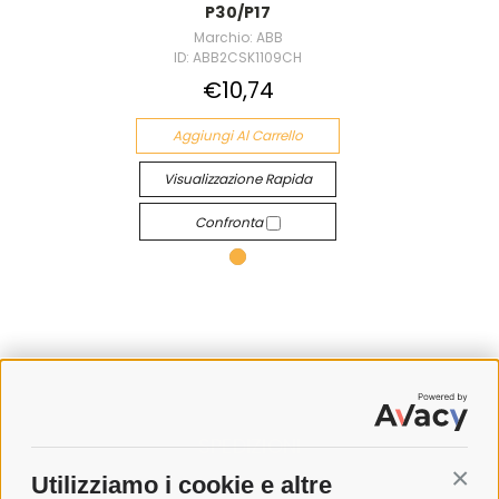
P30/P17
Marchio: ABB
ID: ABB2CSK1109CH
€10,74
Aggiungi Al Carrello
Visualizzazione Rapida
Confronta
SPEDIZIONI
Utilizziamo i cookie e altre
Conti
COSTI DI SPEDIZIONE