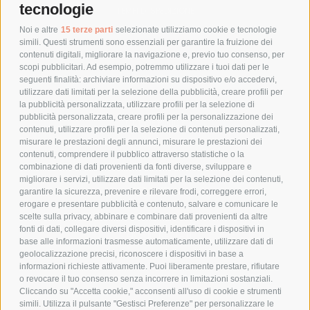
tecnologie
TEMPI DI SPEDIZIONE
POLITICA DI RESO
Noi e altre
15 terze parti
selezionate utilizziamo cookie e tecnologie
simili. Questi strumenti sono essenziali per garantire la fruizione dei
contenuti digitali, migliorare la navigazione e, previo tuo consenso, per
scopi pubblicitari. Ad esempio, potremmo utilizzare i tuoi dati per le
POLICY
seguenti finalità: archiviare informazioni su dispositivo e/o accedervi,
utilizzare dati limitati per la selezione della pubblicità, creare profili per
PRIVACY POLICY
la pubblicità personalizzata, utilizzare profili per la selezione di
pubblicità personalizzata, creare profili per la personalizzazione dei
COOKIE POLICY
contenuti, utilizzare profili per la selezione di contenuti personalizzati,
PAGAMENTI SICURI
misurare le prestazioni degli annunci, misurare le prestazioni dei
contenuti, comprendere il pubblico attraverso statistiche o la
combinazione di dati provenienti da fonti diverse, sviluppare e
migliorare i servizi, utilizzare dati limitati per la selezione dei contenuti,
AZIENDA
garantire la sicurezza, prevenire e rilevare frodi, correggere errori,
erogare e presentare pubblicità e contenuto, salvare e comunicare le
CHI SIAMO
scelte sulla privacy, abbinare e combinare dati provenienti da altre
fonti di dati, collegare diversi dispositivi, identificare i dispositivi in
MARCHI TRATTATI
base alle informazioni trasmesse automaticamente, utilizzare dati di
CONDOMINI
geolocalizzazione precisi, riconoscere i dispositivi in base a
informazioni richieste attivamente. Puoi liberamente prestare, rifiutare
o revocare il tuo consenso senza incorrere in limitazioni sostanziali.
Cliccando su "Accetta cookie," acconsenti all'uso di cookie e strumenti
simili. Utilizza il pulsante "Gestisci Preferenze" per personalizzare le