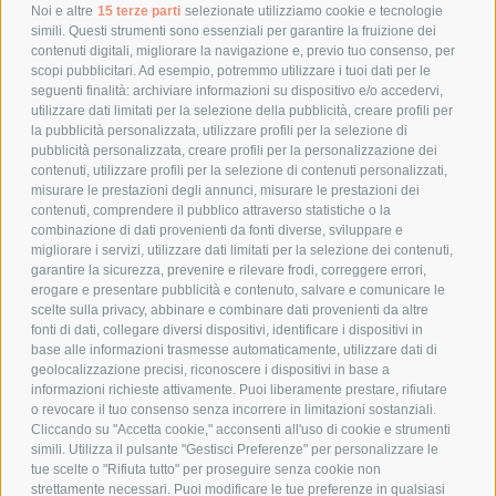
POLITICA DI RESO
Noi e altre
15 terze parti
selezionate utilizziamo cookie e tecnologie
simili. Questi strumenti sono essenziali per garantire la fruizione dei
contenuti digitali, migliorare la navigazione e, previo tuo consenso, per
scopi pubblicitari. Ad esempio, potremmo utilizzare i tuoi dati per le
POLICY
seguenti finalità: archiviare informazioni su dispositivo e/o accedervi,
utilizzare dati limitati per la selezione della pubblicità, creare profili per
PRIVACY POLICY
la pubblicità personalizzata, utilizzare profili per la selezione di
pubblicità personalizzata, creare profili per la personalizzazione dei
COOKIE POLICY
contenuti, utilizzare profili per la selezione di contenuti personalizzati,
PAGAMENTI SICURI
misurare le prestazioni degli annunci, misurare le prestazioni dei
contenuti, comprendere il pubblico attraverso statistiche o la
combinazione di dati provenienti da fonti diverse, sviluppare e
migliorare i servizi, utilizzare dati limitati per la selezione dei contenuti,
AZIENDA
garantire la sicurezza, prevenire e rilevare frodi, correggere errori,
erogare e presentare pubblicità e contenuto, salvare e comunicare le
CHI SIAMO
scelte sulla privacy, abbinare e combinare dati provenienti da altre
fonti di dati, collegare diversi dispositivi, identificare i dispositivi in
MARCHI TRATTATI
base alle informazioni trasmesse automaticamente, utilizzare dati di
CONDOMINI
geolocalizzazione precisi, riconoscere i dispositivi in base a
informazioni richieste attivamente. Puoi liberamente prestare, rifiutare
o revocare il tuo consenso senza incorrere in limitazioni sostanziali.
Cliccando su "Accetta cookie," acconsenti all'uso di cookie e strumenti
simili. Utilizza il pulsante "Gestisci Preferenze" per personalizzare le
tue scelte o "Rifiuta tutto" per proseguire senza cookie non
Bonifico
strettamente necessari. Puoi modificare le tue preferenze in qualsiasi