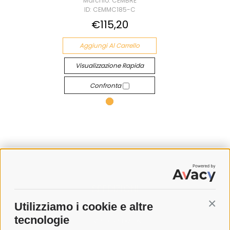
Marchio: CEMBRE
ID: CEMMC185-C
€115,20
Aggiungi Al Carrello
Visualizzazione Rapida
Confronta
SPEDIZIONI
Utilizziamo i cookie e altre
Conti
COSTI DI SPEDIZIONE
tecnologie
TEMPI DI SPEDIZIONE