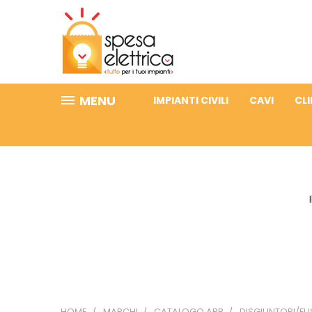
MENU
IMPIANTI CIVILI
CAVI
CL
HOME
MARCHI
CATALOGO ABB
DISGIUNTORI/FUS