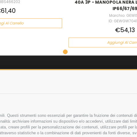
ABBS466202
40A 3P - MANOPOLA NERA 
IP66/67/6
61,40
Marchio: GEWI
ID: GEWGW704
gi Al Carrello
€54,13
Aggiungi Al Carr
AZIENDA
OLICY
CHI SIAMO
LICY
MARCHI TRATTATI
 SICURI
CONDOMINI
li. Questi strumenti sono essenziali per garantire la fruizione dei contenuti di
alità: archiviare informazioni su dispositivo e/o accedervi, utilizzare dati limita
zata, creare profili per la personalizzazione dei contenuti, utilizzare profili per
raverso statistiche o la combinazione di dati provenienti da fonti diverse, svilu
Bonifico