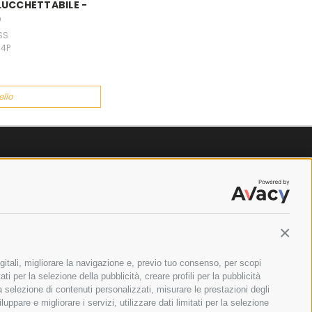
LUCCHETTABILE -
9
SS
14P
ello
Contin
gitali, migliorare la navigazione e, previo tuo consenso, per scopi
ti per la selezione della pubblicità, creare profili per la pubblicità
 la selezione di contenuti personalizzati, misurare le prestazioni degli
ppare e migliorare i servizi, utilizzare dati limitati per la selezione