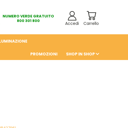
NUMERO VERDE GRATUITO
800 301 800
Accedi
Carrello
LLUMINAZIONE
PROMOZIONI
SHOP IN SHOP
6
BB427961