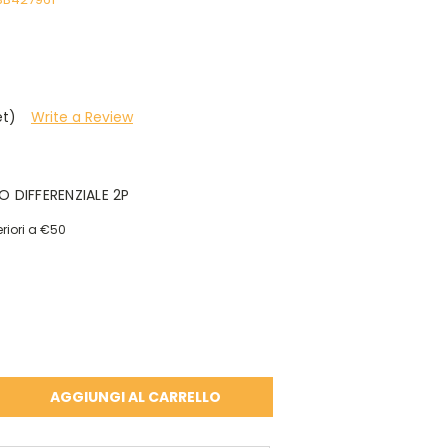
et)
Write a Review
 DIFFERENZIALE 2P
riori a €50
A
À: