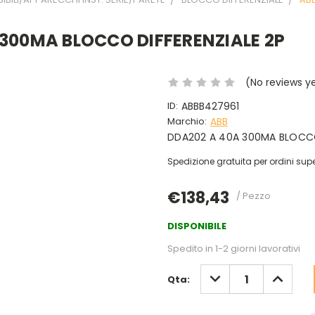
 300MA BLOCCO DIFFERENZIALE 2P
(No reviews y
ID:
ABBB427961
Marchio:
ABB
DDA202 A 40A 300MA BLOCCO
Spedizione gratuita per ordini supe
€138,43
/ Pezzo
DISPONIBILE
Spedito in 1-2 giorni lavorativi
DIMINUISCI
AUMENT
Qta:
QUANTITÀ:
QUANTIT