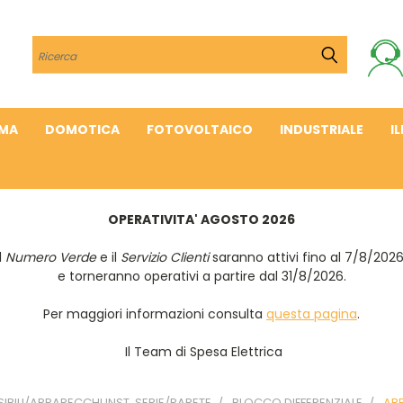
Cerca
IMA
DOMOTICA
FOTOVOLTAICO
INDUSTRIALE
I
OPERATIVITA' AGOSTO 2026
Il
Numero Verde
e il
Servizio Clienti
saranno attivi fino al 7/8/202
e torneranno operativi a partire dal 31/8/2026.
Per maggiori informazioni consulta
questa pagina
.
Il Team di Spesa Elettrica
IBILI/APPARECCHI INST. SERIE/PARETE
BLOCCO DIFFERENZIALE
AB