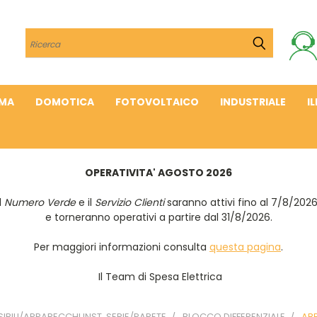
Cerca
IMA
DOMOTICA
FOTOVOLTAICO
INDUSTRIALE
I
OPERATIVITA' AGOSTO 2026
Il
Numero Verde
e il
Servizio Clienti
saranno attivi fino al 7/8/202
e torneranno operativi a partire dal 31/8/2026.
Per maggiori informazioni consulta
questa pagina
.
Il Team di Spesa Elettrica
IBILI/APPARECCHI INST. SERIE/PARETE
BLOCCO DIFFERENZIALE
AB