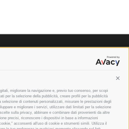
Contin
gitali, migliorare la navigazione e, previo tuo consenso, per scopi
ti per la selezione della pubblicità, creare profili per la pubblicità
 la selezione di contenuti personalizzati, misurare le prestazioni degli
ppare e migliorare i servizi, utilizzare dati limitati per la selezione
 scelte sulla privacy, abbinare e combinare dati provenienti da altre
zione precisi, riconoscere i dispositivi in base a informazioni
okie," acconsenti all'uso di cookie e strumenti simili. Utilizza il
are le tue preferenze in qualsiasi momento cliccando sul link