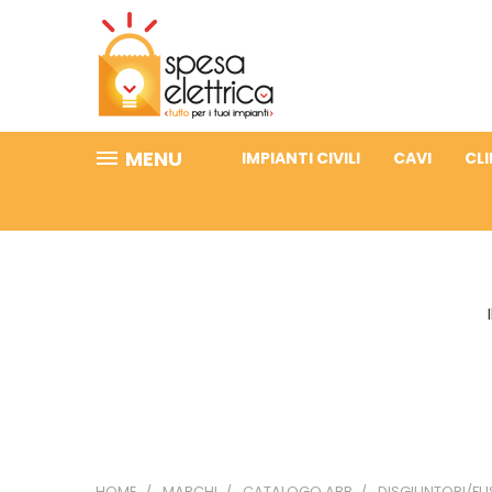
MENU
IMPIANTI CIVILI
CAVI
CL
HOME
MARCHI
CATALOGO ABB
DISGIUNTORI/FUS