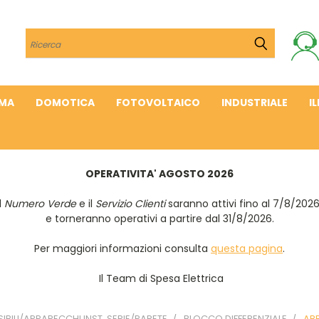
Cerca
IMA
DOMOTICA
FOTOVOLTAICO
INDUSTRIALE
I
OPERATIVITA' AGOSTO 2026
Il
Numero Verde
e il
Servizio Clienti
saranno attivi fino al 7/8/202
e torneranno operativi a partire dal 31/8/2026.
Per maggiori informazioni consulta
questa pagina
.
Il Team di Spesa Elettrica
IBILI/APPARECCHI INST. SERIE/PARETE
BLOCCO DIFFERENZIALE
AB