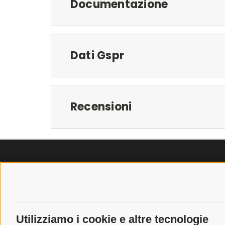
Documentazione
Dati Gspr
Recensioni
SPEDIZIONI
POLICY
COSTI DI SPEDIZIONE
PRIVACY P
TEMPI DI SPEDIZIONE
COOKIE PO
Utilizziamo i cookie e altre tecnologie
POLITICA DI RESO
PAGAMENTI