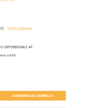
et)
Write a Review
 DIFFERENZIALE 4P
riori a €50
A
À: