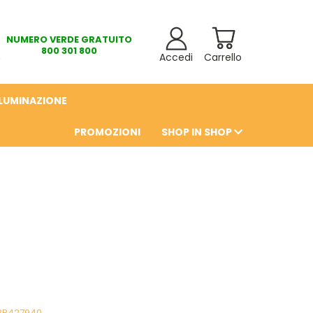
NUMERO VERDE GRATUITO
800 301 800
Accedi
Carrello
LLUMINAZIONE
PROMOZIONI
SHOP IN SHOP
6
BB427940