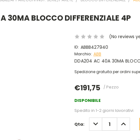
0A 30MA BLOCCO DIFFERENZIALE 4P
(No reviews y
ID:
ABBB427940
Marchio:
ABB
DDA204 AC 40A 30MA BLOCCO
Spedizione gratuita per ordini supe
€191,75
/ Pezzo
DISPONIBILE
Spedito in 1-2 giorni lavorativi
DIMINUISCI
AUMENT
Qta:
QUANTITÀ:
QUANTIT