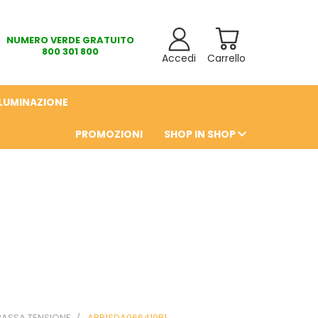
NUMERO VERDE GRATUITO
800 301 800
Accedi
Carrello
LLUMINAZIONE
PROMOZIONI
SHOP IN SHOP
6
BASSA TENSIONE
ABB1SDA066419R1