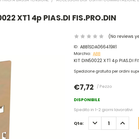
022 XT1 4p PIAS.DI FIS.PRO.DIN
(No reviews y
ID:
ABB1SDA066419R1
Marchio:
ABB
KIT DIN50022 XT1 4p PIAS.DI FI
Spedizione gratuita per ordini supe
€7,72
/ Pezzo
DISPONIBILE
Spedito in 1-2 giorni lavorativi
DIMINUISCI
AUMENT
Qta:
QUANTITÀ:
QUANTIT