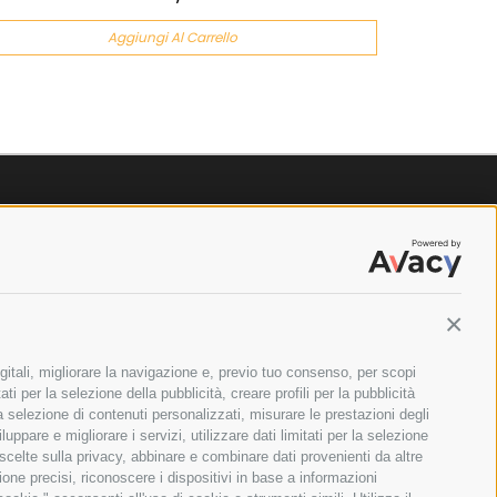
Aggiungi Al Carrello
Contin
gitali, migliorare la navigazione e, previo tuo consenso, per scopi
ti per la selezione della pubblicità, creare profili per la pubblicità
 la selezione di contenuti personalizzati, misurare le prestazioni degli
ppare e migliorare i servizi, utilizzare dati limitati per la selezione
 scelte sulla privacy, abbinare e combinare dati provenienti da altre
zione precisi, riconoscere i dispositivi in base a informazioni