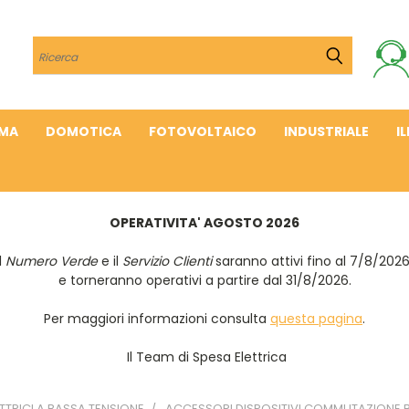
Cerca
IMA
DOMOTICA
FOTOVOLTAICO
INDUSTRIALE
I
OPERATIVITA' AGOSTO 2026
Il
Numero Verde
e il
Servizio Clienti
saranno attivi fino al 7/8/202
e torneranno operativi a partire dal 31/8/2026.
Per maggiori informazioni consulta
questa pagina
.
Il Team di Spesa Elettrica
TTRICI A BASSA TENSIONE
ACCESSORI DISPOSITIVI COMMUTAZIONE 