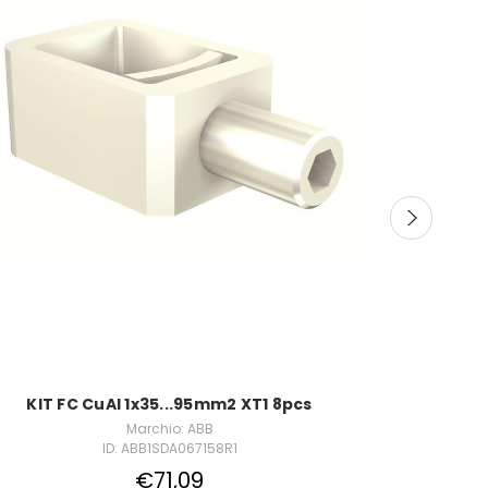
KIT FC CuAl 1x35...95mm2 XT1 8pcs
E217-16-10E
acc. to EN 
Marchio: ABB
ID: ABB1SDA067158R1
€71,09