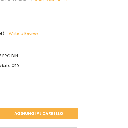
et)
Write a Review
S.PRO.DIN
riori a €50
A
À: