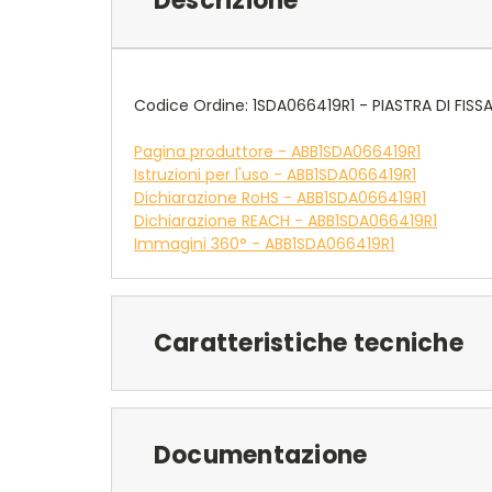
Descrizione
Codice Ordine: 1SDA066419R1 - PIASTRA DI FIS
Pagina produttore - ABB1SDA066419R1
Istruzioni per l'uso - ABB1SDA066419R1
Dichiarazione RoHS - ABB1SDA066419R1
Dichiarazione REACH - ABB1SDA066419R1
Immagini 360° - ABB1SDA066419R1
Caratteristiche tecniche
Documentazione