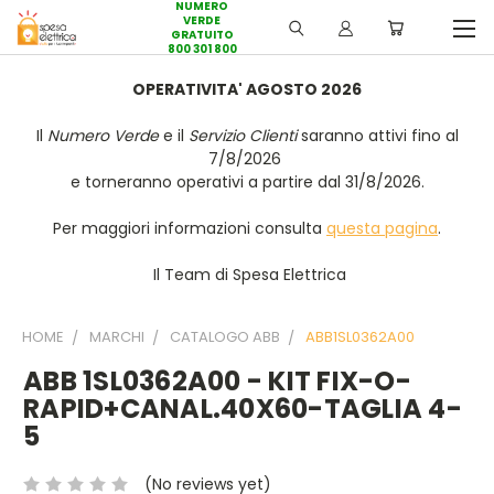
NUMERO
VERDE
GRATUITO
800 301 800
OPERATIVITA' AGOSTO 2026
Il
Numero Verde
e il
Servizio Clienti
saranno attivi fino al
7/8/2026
e torneranno operativi a partire dal 31/8/2026.
Per maggiori informazioni consulta
questa pagina
.
Il Team di Spesa Elettrica
HOME
MARCHI
CATALOGO ABB
ABB1SL0362A00
ABB 1SL0362A00 - KIT FIX-O-
RAPID+CANAL.40X60-TAGLIA 4-
5
(No reviews yet)