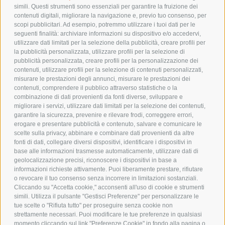
simili. Questi strumenti sono essenziali per garantire la fruizione dei
contenuti digitali, migliorare la navigazione e, previo tuo consenso, per
scopi pubblicitari. Ad esempio, potremmo utilizzare i tuoi dati per le
POLICY
seguenti finalità: archiviare informazioni su dispositivo e/o accedervi,
utilizzare dati limitati per la selezione della pubblicità, creare profili per
PRIVACY POLICY
la pubblicità personalizzata, utilizzare profili per la selezione di
pubblicità personalizzata, creare profili per la personalizzazione dei
COOKIE POLICY
contenuti, utilizzare profili per la selezione di contenuti personalizzati,
PAGAMENTI SICURI
misurare le prestazioni degli annunci, misurare le prestazioni dei
contenuti, comprendere il pubblico attraverso statistiche o la
combinazione di dati provenienti da fonti diverse, sviluppare e
migliorare i servizi, utilizzare dati limitati per la selezione dei contenuti,
AZIENDA
garantire la sicurezza, prevenire e rilevare frodi, correggere errori,
erogare e presentare pubblicità e contenuto, salvare e comunicare le
CHI SIAMO
scelte sulla privacy, abbinare e combinare dati provenienti da altre
fonti di dati, collegare diversi dispositivi, identificare i dispositivi in
MARCHI TRATTATI
base alle informazioni trasmesse automaticamente, utilizzare dati di
CONDOMINI
geolocalizzazione precisi, riconoscere i dispositivi in base a
informazioni richieste attivamente. Puoi liberamente prestare, rifiutare
o revocare il tuo consenso senza incorrere in limitazioni sostanziali.
Cliccando su "Accetta cookie," acconsenti all'uso di cookie e strumenti
simili. Utilizza il pulsante "Gestisci Preferenze" per personalizzare le
tue scelte o "Rifiuta tutto" per proseguire senza cookie non
Bonifico
strettamente necessari. Puoi modificare le tue preferenze in qualsiasi
Bancario
momento cliccando sul link "Preferenze Cookie" in fondo alla pagina o