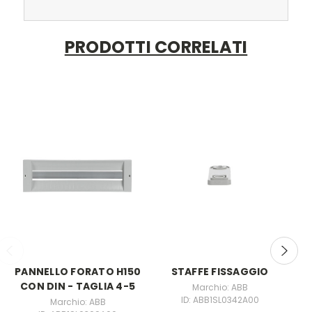
PRODOTTI CORRELATI
PANNELLO FORATO H150
STAFFE FISSAGGIO
LO
CON DIN - TAGLIA 4-5
Marchio: ABB
ID: ABB1SL0342A00
Marchio: ABB