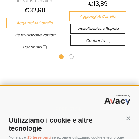
ID: ABB1SL0309A00
€13,89
€32,90
Aggiungi Al Carrello
Aggiungi Al Carrello
Visualizzazione Rapida
Visualizzazione Rapida
Confronta
Confronta
SPEDIZIONI
Utilizziamo i cookie e altre
Conti
COSTI DI SPEDIZIONE
tecnologie
TEMPI DI SPEDIZIONE
POLITICA DI RESO
Noi e altre
15 terze parti
selezionate utilizziamo cookie e tecnologie