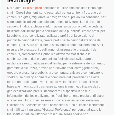
tecnologie
TEMPI DI SPEDIZIONE
POLITICA DI RESO
Noi e altre
15 terze parti
selezionate utilizziamo cookie e tecnologie
simili. Questi strumenti sono essenziali per garantire la fruizione dei
contenuti digitali, migliorare la navigazione e, previo tuo consenso, per
scopi pubblicitari. Ad esempio, potremmo utilizzare i tuoi dati per le
POLICY
seguenti finalità: archiviare informazioni su dispositivo e/o accedervi,
utilizzare dati limitati per la selezione della pubblicità, creare profili per
PRIVACY POLICY
la pubblicità personalizzata, utilizzare profili per la selezione di
pubblicità personalizzata, creare profili per la personalizzazione dei
COOKIE POLICY
contenuti, utilizzare profili per la selezione di contenuti personalizzati,
PAGAMENTI SICURI
misurare le prestazioni degli annunci, misurare le prestazioni dei
contenuti, comprendere il pubblico attraverso statistiche o la
combinazione di dati provenienti da fonti diverse, sviluppare e
migliorare i servizi, utilizzare dati limitati per la selezione dei contenuti,
AZIENDA
garantire la sicurezza, prevenire e rilevare frodi, correggere errori,
erogare e presentare pubblicità e contenuto, salvare e comunicare le
CHI SIAMO
scelte sulla privacy, abbinare e combinare dati provenienti da altre
fonti di dati, collegare diversi dispositivi, identificare i dispositivi in
MARCHI TRATTATI
base alle informazioni trasmesse automaticamente, utilizzare dati di
CONDOMINI
geolocalizzazione precisi, riconoscere i dispositivi in base a
informazioni richieste attivamente. Puoi liberamente prestare, rifiutare
o revocare il tuo consenso senza incorrere in limitazioni sostanziali.
Cliccando su "Accetta cookie," acconsenti all'uso di cookie e strumenti
simili. Utilizza il pulsante "Gestisci Preferenze" per personalizzare le
tue scelte o "Rifiuta tutto" per proseguire senza cookie non