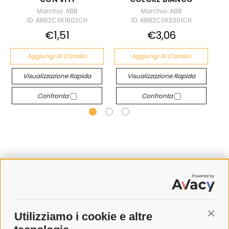
Marchio: ABB
Marchio: ABB
ID: ABB2CSK1603CH
ID: ABB2CSK0301CH
€1,51
€3,06
Aggiungi Al Carrello
Aggiungi Al Carrello
Visualizzazione Rapida
Visualizzazione Rapida
Confronta
Confronta
SPEDIZIONI
Utilizziamo i cookie e altre
Conti
COSTI DI SPEDIZIONE