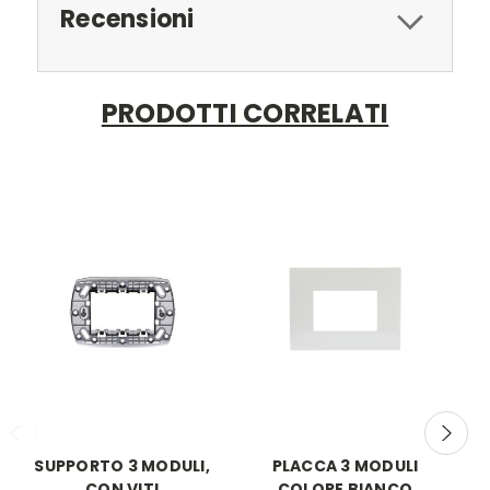
Recensioni
PRODOTTI CORRELATI
SUPPORTO 3 MODULI,
PLACCA 3 MODULI
C
CON VITI
COLORE BIANCO