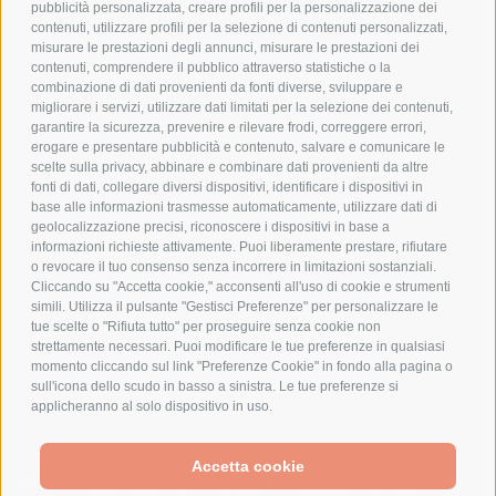
pubblicità personalizzata, creare profili per la personalizzazione dei
COOKIE POLICY
contenuti, utilizzare profili per la selezione di contenuti personalizzati,
PAGAMENTI SICURI
misurare le prestazioni degli annunci, misurare le prestazioni dei
contenuti, comprendere il pubblico attraverso statistiche o la
combinazione di dati provenienti da fonti diverse, sviluppare e
migliorare i servizi, utilizzare dati limitati per la selezione dei contenuti,
AZIENDA
garantire la sicurezza, prevenire e rilevare frodi, correggere errori,
erogare e presentare pubblicità e contenuto, salvare e comunicare le
CHI SIAMO
scelte sulla privacy, abbinare e combinare dati provenienti da altre
fonti di dati, collegare diversi dispositivi, identificare i dispositivi in
MARCHI TRATTATI
base alle informazioni trasmesse automaticamente, utilizzare dati di
CONDOMINI
geolocalizzazione precisi, riconoscere i dispositivi in base a
informazioni richieste attivamente. Puoi liberamente prestare, rifiutare
o revocare il tuo consenso senza incorrere in limitazioni sostanziali.
Cliccando su "Accetta cookie," acconsenti all'uso di cookie e strumenti
simili. Utilizza il pulsante "Gestisci Preferenze" per personalizzare le
tue scelte o "Rifiuta tutto" per proseguire senza cookie non
Bonifico
strettamente necessari. Puoi modificare le tue preferenze in qualsiasi
Bancario
momento cliccando sul link "Preferenze Cookie" in fondo alla pagina o
sull'icona dello scudo in basso a sinistra. Le tue preferenze si
applicheranno al solo dispositivo in uso.
SPESA ELETTRICA SOCIETA CONSORTILE A RESPONSABILITA LIMITATA - VIALE
Accetta cookie
MILANOFIORI, STRADA 4 - PALAZZO A5 20057, ASSAGO MILANO - PARTITA IVA
We use cookies (and other similar technologies) to collect data