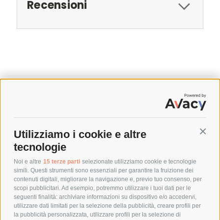
Recensioni
SPEDIZIONI
Utilizziamo i cookie e altre
Conti
COSTI DI SPEDIZIONE
tecnologie
TEMPI DI SPEDIZIONE
POLITICA DI RESO
Noi e altre
15 terze parti
selezionate utilizziamo cookie e tecnologie
simili. Questi strumenti sono essenziali per garantire la fruizione dei
contenuti digitali, migliorare la navigazione e, previo tuo consenso, per
scopi pubblicitari. Ad esempio, potremmo utilizzare i tuoi dati per le
POLICY
seguenti finalità: archiviare informazioni su dispositivo e/o accedervi,
utilizzare dati limitati per la selezione della pubblicità, creare profili per
PRIVACY POLICY
la pubblicità personalizzata, utilizzare profili per la selezione di