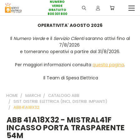
NUMERO
VERDE
GRATUITO
800 301 800
OPERATIVITA' AGOSTO 2026
Il
Numero Verde
e il
Servizio Clienti
saranno attivi fino al
7/8/2026
e torneranno operativi a partire dal 31/8/2026.
Per maggiori informazioni consulta
questa pagina
.
Il Team di Spesa Elettrica
HOME
MARCHI
CATALOGO ABB
SIST. DISTRIB. ELETTRICA (INCL. DISTRIB. IMPIANTI)
ABB41A18X32
ABB 41A18X32 - MISTRAL41F
INCASSO PORTA TRASPARENTE
54M