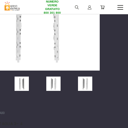
NUMERO
VERDE
GRATUITO
800 301 800
A00
AGLIA 3- 4