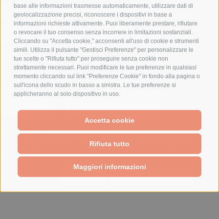
base alle informazioni trasmesse automaticamente, utilizzare dati di
geolocalizzazione precisi, riconoscere i dispositivi in base a
nsioni
informazioni richieste attivamente. Puoi liberamente prestare, rifiutare
o revocare il tuo consenso senza incorrere in limitazioni sostanziali.
Cliccando su "Accetta cookie," acconsenti all'uso di cookie e strumenti
simili. Utilizza il pulsante "Gestisci Preferenze" per personalizzare le
PRODOTTI CORRELATI
tue scelte o "Rifiuta tutto" per proseguire senza cookie non
strettamente necessari. Puoi modificare le tue preferenze in qualsiasi
momento cliccando sul link "Preferenze Cookie" in fondo alla pagina o
sull'icona dello scudo in basso a sinistra. Le tue preferenze si
applicheranno al solo dispositivo in uso.
Accetta cookie
We use cookies (and other similar technologies) to collect data
to improve your shopping experience.
By using our website,
Rifiuta tutto
you're agreeing to the collection of data as described in our
Privacy Policy
.
Maggiori informazioni
Settings
Reject all
Accept All Cookies
 FORATO H150
PANNELLO CIECO H150 -
KIT ANT