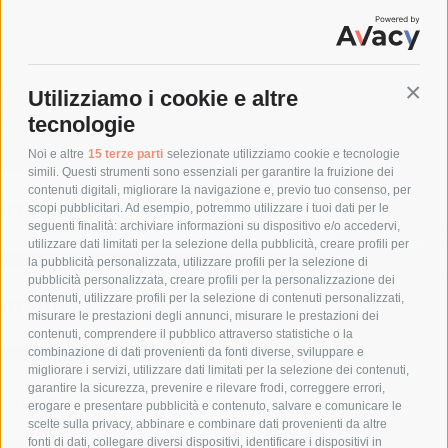
dine: 1SL0285A00 - Accessori distribuzione, MONTANTI-
 4
oduttore - ABB1SL0285A00
Conti
Utilizziamo i cookie e altre
zione REACH - ABB1SL0285A00
ione RoHS - ABB1SL0285A00
tecnologie
360° - ABB1SL0285A00
Noi e altre
15 terze parti
selezionate utilizziamo cookie e tecnologie
simili. Questi strumenti sono essenziali per garantire la fruizione dei
contenuti digitali, migliorare la navigazione e, previo tuo consenso, per
tteristiche tecniche
scopi pubblicitari. Ad esempio, potremmo utilizzare i tuoi dati per le
SPESA E
seguenti finalità: archiviare informazioni su dispositivo e/o accedervi,
RESP
utilizzare dati limitati per la selezione della pubblicità, creare profili per
MILAN
20057,
la pubblicità personalizzata, utilizzare profili per la selezione di
CO
pubblicità personalizzata, creare profili per la personalizzazione dei
umentazione
contenuti, utilizzare profili per la selezione di contenuti personalizzati,
misurare le prestazioni degli annunci, misurare le prestazioni dei
Cr
contenuti, comprendere il pubblico attraverso statistiche o la
combinazione di dati provenienti da fonti diverse, sviluppare e
migliorare i servizi, utilizzare dati limitati per la selezione dei contenuti,
garantire la sicurezza, prevenire e rilevare frodi, correggere errori,
 Gspr
erogare e presentare pubblicità e contenuto, salvare e comunicare le
scelte sulla privacy, abbinare e combinare dati provenienti da altre
fonti di dati, collegare diversi dispositivi, identificare i dispositivi in