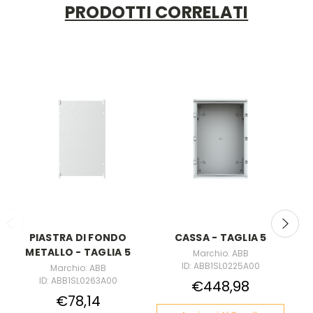
PRODOTTI CORRELATI
PIASTRA DI FONDO
CASSA - TAGLIA 5
GU
METALLO - TAGLIA 5
Marchio: ABB
ID: ABB1SL0225A00
Marchio: ABB
ID: ABB1SL0263A00
€448,98
€78,14