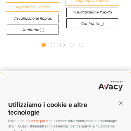
Aggiungi Al Carrello
Aggiungi Al Carrello
Visualizzazione Rapida
Visualizzazione Rapida
Confronta
Confronta
SPEDIZIONI
Utilizziamo i cookie e altre
Conti
COSTI DI SPEDIZIONE
tecnologie
TEMPI DI SPEDIZIONE
POLITICA DI RESO
Noi e altre
15 terze parti
selezionate utilizziamo cookie e tecnologie
simili. Questi strumenti sono essenziali per garantire la fruizione dei