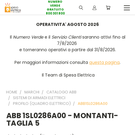
NUMERO
VERDE
GRATUITO
800 301 800
OPERATIVITA' AGOSTO 2026
Il
Numero Verde
e il
Servizio Clienti
saranno attivi fino al
7/8/2026
e torneranno operativi a partire dal 31/8/2026.
Per maggiori informazioni consulta
questa pagina
.
Il Team di Spesa Elettrica
HOME
MARCHI
CATALOGO ABB
SISTEMI DI ARMADI ELETTRICI
PROFILO (QUADRO ELETTRICO)
ABB1SL0286A00
ABB 1SL0286A00 - MONTANTI-
TAGLIA 5