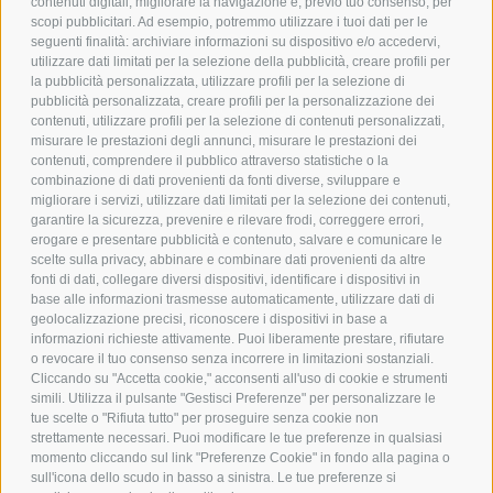
contenuti digitali, migliorare la navigazione e, previo tuo consenso, per
scopi pubblicitari. Ad esempio, potremmo utilizzare i tuoi dati per le
POLICY
seguenti finalità: archiviare informazioni su dispositivo e/o accedervi,
utilizzare dati limitati per la selezione della pubblicità, creare profili per
PRIVACY POLICY
la pubblicità personalizzata, utilizzare profili per la selezione di
pubblicità personalizzata, creare profili per la personalizzazione dei
COOKIE POLICY
contenuti, utilizzare profili per la selezione di contenuti personalizzati,
PAGAMENTI SICURI
misurare le prestazioni degli annunci, misurare le prestazioni dei
contenuti, comprendere il pubblico attraverso statistiche o la
combinazione di dati provenienti da fonti diverse, sviluppare e
migliorare i servizi, utilizzare dati limitati per la selezione dei contenuti,
AZIENDA
garantire la sicurezza, prevenire e rilevare frodi, correggere errori,
erogare e presentare pubblicità e contenuto, salvare e comunicare le
CHI SIAMO
scelte sulla privacy, abbinare e combinare dati provenienti da altre
fonti di dati, collegare diversi dispositivi, identificare i dispositivi in
MARCHI TRATTATI
base alle informazioni trasmesse automaticamente, utilizzare dati di
CONDOMINI
geolocalizzazione precisi, riconoscere i dispositivi in base a
informazioni richieste attivamente. Puoi liberamente prestare, rifiutare
o revocare il tuo consenso senza incorrere in limitazioni sostanziali.
Cliccando su "Accetta cookie," acconsenti all'uso di cookie e strumenti
simili. Utilizza il pulsante "Gestisci Preferenze" per personalizzare le
tue scelte o "Rifiuta tutto" per proseguire senza cookie non
Bonifico
strettamente necessari. Puoi modificare le tue preferenze in qualsiasi
Bancario
momento cliccando sul link "Preferenze Cookie" in fondo alla pagina o
sull'icona dello scudo in basso a sinistra. Le tue preferenze si