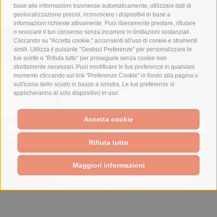
nsioni
base alle informazioni trasmesse automaticamente, utilizzare dati di
geolocalizzazione precisi, riconoscere i dispositivi in base a
informazioni richieste attivamente. Puoi liberamente prestare, rifiutare
o revocare il tuo consenso senza incorrere in limitazioni sostanziali.
PRODOTTI CORRELATI
Cliccando su "Accetta cookie," acconsenti all'uso di cookie e strumenti
simili. Utilizza il pulsante "Gestisci Preferenze" per personalizzare le
tue scelte o "Rifiuta tutto" per proseguire senza cookie non
strettamente necessari. Puoi modificare le tue preferenze in qualsiasi
momento cliccando sul link "Preferenze Cookie" in fondo alla pagina o
Plea
sull'icona dello scudo in basso a sinistra. Le tue preferenze si
Ag
applicheranno al solo dispositivo in uso.
This we
experiencing 
Accetta cookie
of traffic. P
We use cookies (and other similar technologies) to collect data
la
to improve your shopping experience.
By using our website,
Rifiuta tutto
you're agreeing to the collection of data as described in our
Privacy Policy
.
Maggiori informazioni
Settings
Reject all
Accept All Cookies
rti in metallo
N.2 traverse in lamiera
na orizzontale
zincata L=238mm