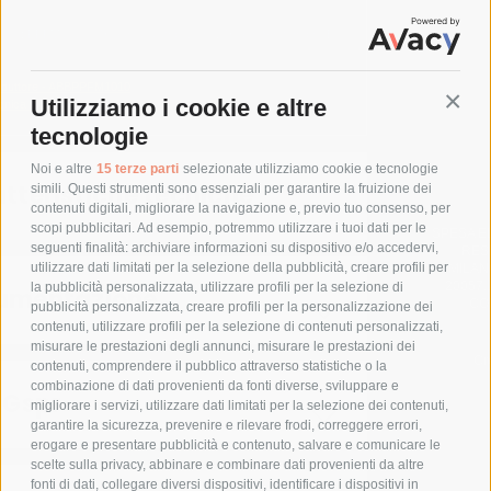
ine: PPFM1010 - Quadri di distribuzione, Quadri System pro E
ange zoccolo
oduttore - ABBPPFM1010
Conti
Utilizziamo i cookie e altre
ecnica WEB
tecnologie
Noi e altre
15 terze parti
selezionate utilizziamo cookie e tecnologie
tteristiche tecniche
simili. Questi strumenti sono essenziali per garantire la fruizione dei
contenuti digitali, migliorare la navigazione e, previo tuo consenso, per
scopi pubblicitari. Ad esempio, potremmo utilizzare i tuoi dati per le
SPESA E
seguenti finalità: archiviare informazioni su dispositivo e/o accedervi,
RESP
utilizzare dati limitati per la selezione della pubblicità, creare profili per
MILAN
20057,
la pubblicità personalizzata, utilizzare profili per la selezione di
umentazione
CO
pubblicità personalizzata, creare profili per la personalizzazione dei
contenuti, utilizzare profili per la selezione di contenuti personalizzati,
misurare le prestazioni degli annunci, misurare le prestazioni dei
Cr
contenuti, comprendere il pubblico attraverso statistiche o la
combinazione di dati provenienti da fonti diverse, sviluppare e
 Gspr
migliorare i servizi, utilizzare dati limitati per la selezione dei contenuti,
garantire la sicurezza, prevenire e rilevare frodi, correggere errori,
erogare e presentare pubblicità e contenuto, salvare e comunicare le
scelte sulla privacy, abbinare e combinare dati provenienti da altre
fonti di dati, collegare diversi dispositivi, identificare i dispositivi in