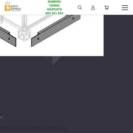
NUMERO
VERDE
GRATUITO
800 301 800
10
zoccolo fronte/retro L=1000mm