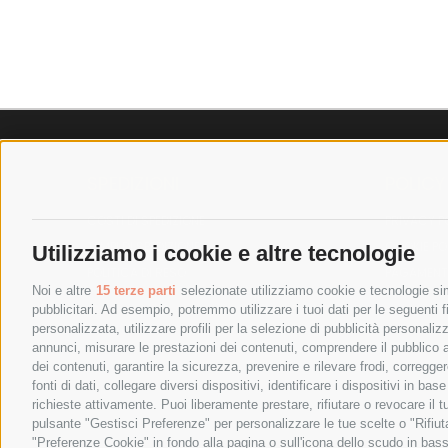
SPEDIZIONI
POLICY
COSTI DI SPEDIZIONE
PRIVACY P
TEMPI DI SPEDIZIONE
COOKIE PO
Utilizziamo i cookie e altre tecnologie
POLITICA DI RESO
PAGAMENTI
Noi e altre
15 terze parti
selezionate utilizziamo cookie e tecnologie simi
pubblicitari. Ad esempio, potremmo utilizzare i tuoi dati per le seguenti fin
personalizzata, utilizzare profili per la selezione di pubblicità personaliz
annunci, misurare le prestazioni dei contenuti, comprendere il pubblico att
dei contenuti, garantire la sicurezza, prevenire e rilevare frodi, corregg
fonti di dati, collegare diversi dispositivi, identificare i dispositivi in 
richieste attivamente. Puoi liberamente prestare, rifiutare o revocare il 
pulsante "Gestisci Preferenze" per personalizzare le tue scelte o "Rifiu
"Preferenze Cookie" in fondo alla pagina o sull'icona dello scudo in bass