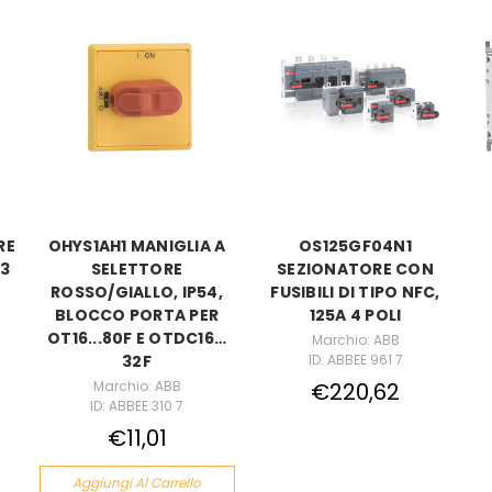
RE
OHYS1AH1 MANIGLIA A
OS125GF04N1
 3
SELETTORE
SEZIONATORE CON
ROSSO/GIALLO, IP54,
FUSIBILI DI TIPO NFC,
BLOCCO PORTA PER
125A 4 POLI
OT16...80F E OTDC16…
Marchio: ABB
ID: ABBEE 961 7
32F
Marchio: ABB
€220,62
ID: ABBEE 310 7
€11,01
Aggiungi Al Carrello