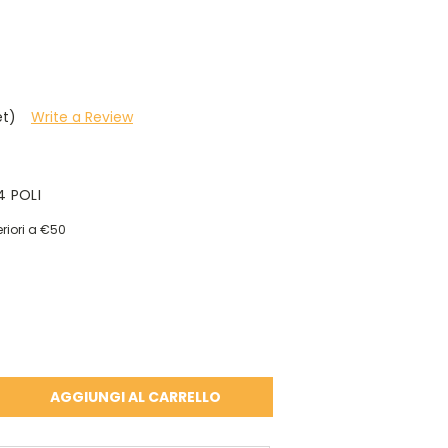
et)
Write a Review
4 POLI
riori a €50
A
À: