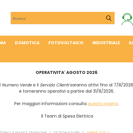
Cerca
IMA
DOMOTICA
FOTOVOLTAICO
INDUSTRIALE
I
OPERATIVITA' AGOSTO 2026
Il
Numero Verde
e il
Servizio Clienti
saranno attivi fino al 7/8/202
e torneranno operativi a partire dal 31/8/2026.
Per maggiori informazioni consulta
questa pagina
.
Il Team di Spesa Elettrica
TTRICI A BASSA TENSIONE
SEZIONATORE
ABBEE 273 7