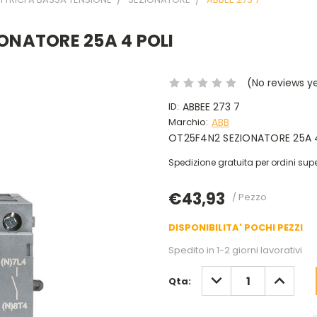
IONATORE 25A 4 POLI
(No reviews y
ID:
ABBEE 273 7
Marchio:
ABB
OT25F4N2 SEZIONATORE 25A 
Spedizione gratuita per ordini supe
€43,93
/ Pezzo
DISPONIBILITA' POCHI PEZZI
Spedito in 1-2 giorni lavorativi
DIMINUISCI
AUMENT
Qta:
QUANTITÀ:
QUANTIT