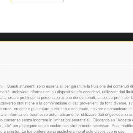
AZIENDA
OLICY
CHI SIAMO
LICY
MARCHI TRATTATI
 SICURI
CONDOMINI
li. Questi strumenti sono essenziali per garantire la fruizione dei contenuti di
alità: archiviare informazioni su dispositivo e/o accedervi, utilizzare dati limita
zata, creare profili per la personalizzazione dei contenuti, utilizzare profili per
raverso statistiche o la combinazione di dati provenienti da fonti diverse, svilu
Bonifico
ere errori, erogare e presentare pubblicità e contenuto, salvare e comunicare le
Bancario
base alle informazioni trasmesse automaticamente, utilizzare dati di geolocalizza
tuo consenso senza incorrere in limitazioni sostanziali. Cliccando su "Accetta co
ta tutto" per proseguire senza cookie non strettamente necessari. Puoi modific
o a sinistra. Le tue preferenze si applicheranno al solo dispositivo in uso.