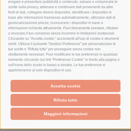
erogare e presentare pubblicità e contenuto, salvare e comunicare le
scelte sulla privacy, abbinare e combinare dati provenienti da altre
nsioni
fonti di dati, collegare diversi dispositivi, identificare i dispositivi in
base alle informazioni trasmesse automaticamente, utilizzare dati di
geolocalizzazione precisi, riconoscere i dispositivi in base a
informazioni richieste attivamente. Puoi liberamente prestare, rifiutare
PRODOTTI CORRELATI
o revocare il tuo consenso senza incorrere in limitazioni sostanziali.
Cliccando su "Accetta cookie," acconsenti all'uso di cookie e strumenti
simili. Utilizza il pulsante "Gestisci Preferenze" per personalizzare le
tue scelte o "Rifiuta tutto" per proseguire senza cookie non
strettamente necessari. Puoi modificare le tue preferenze in qualsiasi
momento cliccando sul link "Preferenze Cookie" in fondo alla pagina o
sull'icona dello scudo in basso a sinistra. Le tue preferenze si
applicheranno al solo dispositivo in uso.
Accetta cookie
We use cookies (and other similar technologies) to collect data
to improve your shopping experience.
By using our website,
Rifiuta tutto
you're agreeing to the collection of data as described in our
Privacy Policy
.
Maggiori informazioni
Settings
Reject all
Accept All Cookies
 FIX-O-
INTERRUTTORE TMAX
SN20