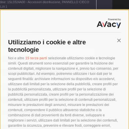
dine: 1SL0324A00 - Accessori distribuzione, PANNELLO CIECO
LIA 1
oduttore - ABB1SL0324A00
 per l'uso - ABB1SL0324A00
zione REACH - ABB1SL0324A00
ione RoHS - ABB1SL0324A00
360° - ABB1SL0324A00
Conti
Utilizziamo i cookie e altre
tecnologie
tteristiche tecniche
Noi e altre
15 terze parti
selezionate utilizziamo cookie e tecnologie
simili. Questi strumenti sono essenziali per garantire la fruizione dei
SPESA E
contenuti digitali, migliorare la navigazione e, previo tuo consenso, per
RESP
scopi pubblicitari. Ad esempio, potremmo utilizzare i tuoi dati per le
MILAN
seguenti finalità: archiviare informazioni su dispositivo e/o accedervi,
20057,
umentazione
utilizzare dati limitati per la selezione della pubblicità, creare profili per
CO
la pubblicità personalizzata, utilizzare profili per la selezione di
pubblicità personalizzata, creare profili per la personalizzazione dei
contenuti, utilizzare profili per la selezione di contenuti personalizzati,
Cr
misurare le prestazioni degli annunci, misurare le prestazioni dei
contenuti, comprendere il pubblico attraverso statistiche o la
 Gspr
combinazione di dati provenienti da fonti diverse, sviluppare e
migliorare i servizi, utilizzare dati limitati per la selezione dei contenuti,
garantire la sicurezza, prevenire e rilevare frodi, correggere errori,