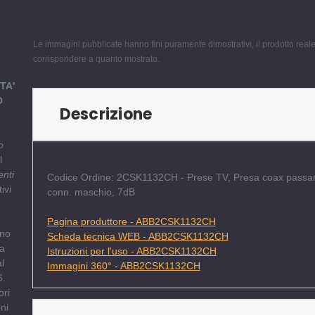
Le immagini pubblicate hanno fini puramente dimostrativi, il prodotto rea
corrispondere a quanto mostrato.
TA'
O
Descrizione
o
l
enti
Codice Ordine: 2CSK1132CH - Prese TV, Presa coax passan
ivi
conn. maschio, 7dB
6
Pagina produttore - ABB2CSK1132CH
nno
Scheda tecnica WEB - ABB2CSK1132CH
 a
Istruzioni per l'uso - ABB2CSK1132CH
l
Immagini 360° - ABB2CSK1132CH
6.
ori
ni