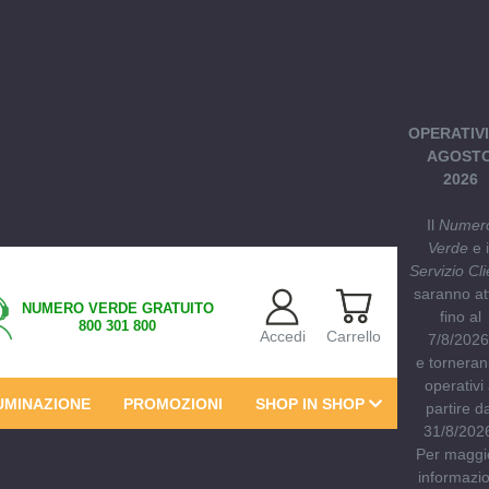
OPERATIVI
AGOST
2026
Il
Numer
Verde
e i
Servizio Cli
saranno att
NUMERO VERDE GRATUITO
fino al
800 301 800
Accedi
Carrello
7/8/202
e tornera
operativi
UMINAZIONE
PROMOZIONI
SHOP IN SHOP
partire da
31/8/202
Per maggi
informazio