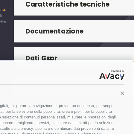
Caratteristiche tecniche
a
ina
.
i
rica
Documentazione
Dati Gspr
Recensioni
Contin
PRODOTTI CORRELATI
gitali, migliorare la navigazione e, previo tuo consenso, per scopi
ti per la selezione della pubblicità, creare profili per la pubblicità
 la selezione di contenuti personalizzati, misurare le prestazioni degli
ppare e migliorare i servizi, utilizzare dati limitati per la selezione
 scelte sulla privacy, abbinare e combinare dati provenienti da altre