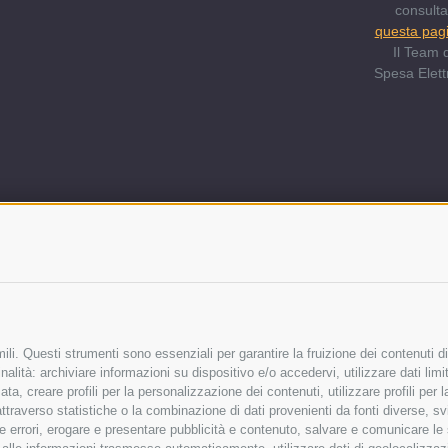
consult
questa pag
Il Team d
Spesa Elett
li. Questi strumenti sono essenziali per garantire la fruizione dei contenuti di
alità: archiviare informazioni su dispositivo e/o accedervi, utilizzare dati limita
zata, creare profili per la personalizzazione dei contenuti, utilizzare profili per
raverso statistiche o la combinazione di dati provenienti da fonti diverse, svilu
ere errori, erogare e presentare pubblicità e contenuto, salvare e comunicare le