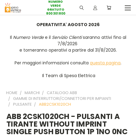
NUMERO
VERDE
GRATUITO
800 301 800
OPERATIVITA' AGOSTO 2026
Il
Numero Verde
e il
Servizio Clienti
saranno attivi fino al
7/8/2026
e torneranno operativi a partire dal 31/8/2026.
Per maggiori informazioni consulta
questa pagina
.
Il Team di Spesa Elettrica
HOME
MARCHI
CATALOGO ABB
GAMME DI INTERRUTTORI/CONNETTORI PER IMPIANTI
PULSANTE
ABB2CSK1020CH
ABB 2CSK1020CH - PULSANTI A
TIRANTE WITHOUT IMPRINT
SINGLE PUSH BUTTON 1P 1NO 0NC