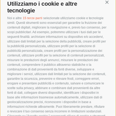
Utilizziamo i cookie e altre
Conti
COSTI DI SPEDIZIONE
tecnologie
TEMPI DI SPEDIZIONE
POLITICA DI RESO
Noi e altre
15 terze parti
selezionate utilizziamo cookie e tecnologie
simili. Questi strumenti sono essenziali per garantire la fruizione dei
contenuti digitali, migliorare la navigazione e, previo tuo consenso, per
scopi pubblicitari. Ad esempio, potremmo utilizzare i tuoi dati per le
POLICY
seguenti finalità: archiviare informazioni su dispositivo e/o accedervi,
utilizzare dati limitati per la selezione della pubblicità, creare profili per
PRIVACY POLICY
la pubblicità personalizzata, utilizzare profili per la selezione di
pubblicità personalizzata, creare profili per la personalizzazione dei
COOKIE POLICY
contenuti, utilizzare profili per la selezione di contenuti personalizzati,
PAGAMENTI SICURI
misurare le prestazioni degli annunci, misurare le prestazioni dei
contenuti, comprendere il pubblico attraverso statistiche o la
combinazione di dati provenienti da fonti diverse, sviluppare e
migliorare i servizi, utilizzare dati limitati per la selezione dei contenuti,
AZIENDA
garantire la sicurezza, prevenire e rilevare frodi, correggere errori,
erogare e presentare pubblicità e contenuto, salvare e comunicare le
CHI SIAMO
scelte sulla privacy, abbinare e combinare dati provenienti da altre
fonti di dati, collegare diversi dispositivi, identificare i dispositivi in
MARCHI TRATTATI
base alle informazioni trasmesse automaticamente, utilizzare dati di
CONDOMINI
geolocalizzazione precisi, riconoscere i dispositivi in base a
informazioni richieste attivamente. Puoi liberamente prestare, rifiutare
o revocare il tuo consenso senza incorrere in limitazioni sostanziali.