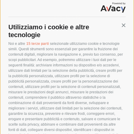
SPEDIZIONI
Utilizziamo i cookie e altre
Conti
COSTI DI SPEDIZIONE
tecnologie
TEMPI DI SPEDIZIONE
POLITICA DI RESO
Noi e altre
15 terze parti
selezionate utilizziamo cookie e tecnologie
simili. Questi strumenti sono essenziali per garantire la fruizione dei
contenuti digitali, migliorare la navigazione e, previo tuo consenso, per
scopi pubblicitari. Ad esempio, potremmo utilizzare i tuoi dati per le
POLICY
seguenti finalità: archiviare informazioni su dispositivo e/o accedervi,
utilizzare dati limitati per la selezione della pubblicità, creare profili per
PRIVACY POLICY
la pubblicità personalizzata, utilizzare profili per la selezione di
pubblicità personalizzata, creare profili per la personalizzazione dei
COOKIE POLICY
contenuti, utilizzare profili per la selezione di contenuti personalizzati,
PAGAMENTI SICURI
misurare le prestazioni degli annunci, misurare le prestazioni dei
contenuti, comprendere il pubblico attraverso statistiche o la
combinazione di dati provenienti da fonti diverse, sviluppare e
migliorare i servizi, utilizzare dati limitati per la selezione dei contenuti,
AZIENDA
garantire la sicurezza, prevenire e rilevare frodi, correggere errori,
erogare e presentare pubblicità e contenuto, salvare e comunicare le
CHI SIAMO
scelte sulla privacy, abbinare e combinare dati provenienti da altre
fonti di dati, collegare diversi dispositivi, identificare i dispositivi in
MARCHI TRATTATI