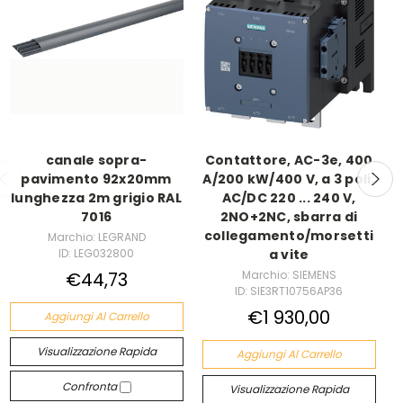
canale sopra-
Contattore, AC-3e, 400
pavimento 92x20mm
A/200 kW/400 V, a 3 poli,
lunghezza 2m grigio RAL
AC/DC 220 ... 240 V,
7016
2NO+2NC, sbarra di
collegamento/morsetti
Marchio: LEGRAND
ID: LEG032800
a vite
€44,73
Marchio: SIEMENS
ID: SIE3RT10756AP36
€1 930,00
Aggiungi Al Carrello
Visualizzazione Rapida
Aggiungi Al Carrello
Confronta
Visualizzazione Rapida