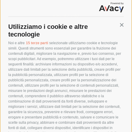
SPEDIZIONI
Utilizziamo i cookie e altre
Conti
COSTI DI SPEDIZIONE
tecnologie
TEMPI DI SPEDIZIONE
POLITICA DI RESO
Noi e altre
15 terze parti
selezionate utilizziamo cookie e tecnologie
simili. Questi strumenti sono essenziali per garantire la fruizione dei
contenuti digitali, migliorare la navigazione e, previo tuo consenso, per
scopi pubblicitari. Ad esempio, potremmo utilizzare i tuoi dati per le
POLICY
seguenti finalità: archiviare informazioni su dispositivo e/o accedervi,
utilizzare dati limitati per la selezione della pubblicità, creare profili per
PRIVACY POLICY
la pubblicità personalizzata, utilizzare profili per la selezione di
pubblicità personalizzata, creare profili per la personalizzazione dei
COOKIE POLICY
contenuti, utilizzare profili per la selezione di contenuti personalizzati,
PAGAMENTI SICURI
misurare le prestazioni degli annunci, misurare le prestazioni dei
contenuti, comprendere il pubblico attraverso statistiche o la
combinazione di dati provenienti da fonti diverse, sviluppare e
migliorare i servizi, utilizzare dati limitati per la selezione dei contenuti,
AZIENDA
garantire la sicurezza, prevenire e rilevare frodi, correggere errori,
erogare e presentare pubblicità e contenuto, salvare e comunicare le
CHI SIAMO
scelte sulla privacy, abbinare e combinare dati provenienti da altre
fonti di dati, collegare diversi dispositivi, identificare i dispositivi in
MARCHI TRATTATI