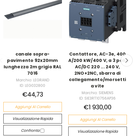
canale sopra-
Contattore, AC-3e, 400
pavimento 92x20mm
A/200 kW/400 V, a 3 poli,
lunghezza 2m grigio RAL
AC/DC 220 ... 240 V,
7016
2NO+2NC, sbarra di
collegamento/morsetti
Marchio: LEGRAND
ID: LEG032800
a vite
€44,73
Marchio: SIEMENS
ID: SIE3RT10756AP36
€1 930,00
Aggiungi Al Carrello
Visualizzazione Rapida
Aggiungi Al Carrello
Confronta
Visualizzazione Rapida