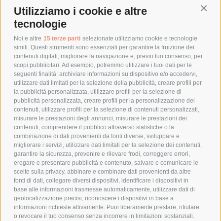
Utilizziamo i cookie e altre
Conti
COSTI DI SPEDIZIONE
tecnologie
TEMPI DI SPEDIZIONE
POLITICA DI RESO
Noi e altre
15 terze parti
selezionate utilizziamo cookie e tecnologie
simili. Questi strumenti sono essenziali per garantire la fruizione dei
contenuti digitali, migliorare la navigazione e, previo tuo consenso, per
scopi pubblicitari. Ad esempio, potremmo utilizzare i tuoi dati per le
POLICY
seguenti finalità: archiviare informazioni su dispositivo e/o accedervi,
utilizzare dati limitati per la selezione della pubblicità, creare profili per
PRIVACY POLICY
la pubblicità personalizzata, utilizzare profili per la selezione di
pubblicità personalizzata, creare profili per la personalizzazione dei
COOKIE POLICY
contenuti, utilizzare profili per la selezione di contenuti personalizzati,
PAGAMENTI SICURI
misurare le prestazioni degli annunci, misurare le prestazioni dei
contenuti, comprendere il pubblico attraverso statistiche o la
combinazione di dati provenienti da fonti diverse, sviluppare e
migliorare i servizi, utilizzare dati limitati per la selezione dei contenuti,
AZIENDA
garantire la sicurezza, prevenire e rilevare frodi, correggere errori,
erogare e presentare pubblicità e contenuto, salvare e comunicare le
CHI SIAMO
scelte sulla privacy, abbinare e combinare dati provenienti da altre
fonti di dati, collegare diversi dispositivi, identificare i dispositivi in
MARCHI TRATTATI
base alle informazioni trasmesse automaticamente, utilizzare dati di
CONDOMINI
geolocalizzazione precisi, riconoscere i dispositivi in base a
informazioni richieste attivamente. Puoi liberamente prestare, rifiutare
o revocare il tuo consenso senza incorrere in limitazioni sostanziali.