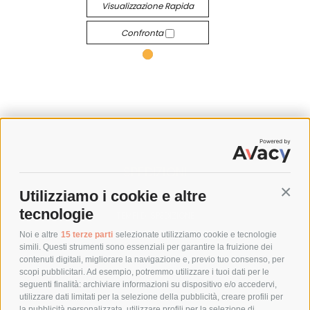
Visualizzazione Rapida
Confronta
SPEDIZIONI
Utilizziamo i cookie e altre
Conti
COSTI DI SPEDIZIONE
tecnologie
TEMPI DI SPEDIZIONE
POLITICA DI RESO
Noi e altre
15 terze parti
selezionate utilizziamo cookie e tecnologie
simili. Questi strumenti sono essenziali per garantire la fruizione dei
contenuti digitali, migliorare la navigazione e, previo tuo consenso, per
scopi pubblicitari. Ad esempio, potremmo utilizzare i tuoi dati per le
POLICY
seguenti finalità: archiviare informazioni su dispositivo e/o accedervi,
utilizzare dati limitati per la selezione della pubblicità, creare profili per
PRIVACY POLICY
la pubblicità personalizzata, utilizzare profili per la selezione di