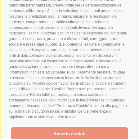
pubblicità personalizzata, creare profili per la personalizzazione dei
COOKIE POLICY
contenuti, utilizzare profili per la selezione di contenuti personalizzati,
PAGAMENTI SICURI
misurare le prestazioni degli annunci, misurare le prestazioni dei
contenuti, comprendere il pubblico attraverso statistiche o la
combinazione di dati provenienti da fonti diverse, sviluppare e
migliorare i servizi, utilizzare dati limitati per la selezione dei contenuti,
AZIENDA
garantire la sicurezza, prevenire e rilevare frodi, correggere errori,
erogare e presentare pubblicità e contenuto, salvare e comunicare le
CHI SIAMO
scelte sulla privacy, abbinare e combinare dati provenienti da altre
fonti di dati, collegare diversi dispositivi, identificare i dispositivi in
MARCHI TRATTATI
base alle informazioni trasmesse automaticamente, utilizzare dati di
CONDOMINI
geolocalizzazione precisi, riconoscere i dispositivi in base a
informazioni richieste attivamente. Puoi liberamente prestare, rifiutare
o revocare il tuo consenso senza incorrere in limitazioni sostanziali.
Cliccando su "Accetta cookie," acconsenti all'uso di cookie e strumenti
simili. Utilizza il pulsante "Gestisci Preferenze" per personalizzare le
tue scelte o "Rifiuta tutto" per proseguire senza cookie non
Bonifico
strettamente necessari. Puoi modificare le tue preferenze in qualsiasi
Bancario
momento cliccando sul link "Preferenze Cookie" in fondo alla pagina o
sull'icona dello scudo in basso a sinistra. Le tue preferenze si
applicheranno al solo dispositivo in uso.
SPESA ELETTRICA SOCIETA CONSORTILE A RESPONSABILITA LIMITATA - VIALE
Accetta cookie
MILANOFIORI, STRADA 4 - PALAZZO A5 20057, ASSAGO MILANO - PARTITA IVA