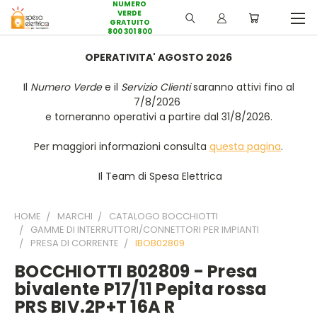
NUMERO
VERDE
GRATUITO
800 301 800
OPERATIVITA' AGOSTO 2026
Il
Numero Verde
e il
Servizio Clienti
saranno attivi fino al
7/8/2026
e torneranno operativi a partire dal 31/8/2026.
Per maggiori informazioni consulta
questa pagina
.
Il Team di Spesa Elettrica
HOME
MARCHI
CATALOGO BOCCHIOTTI
GAMME DI INTERRUTTORI/CONNETTORI PER IMPIANTI
PRESA DI CORRENTE
IBOB02809
BOCCHIOTTI B02809 - Presa
bivalente P17/11 Pepita rossa
PRS BIV.2P+T 16A R