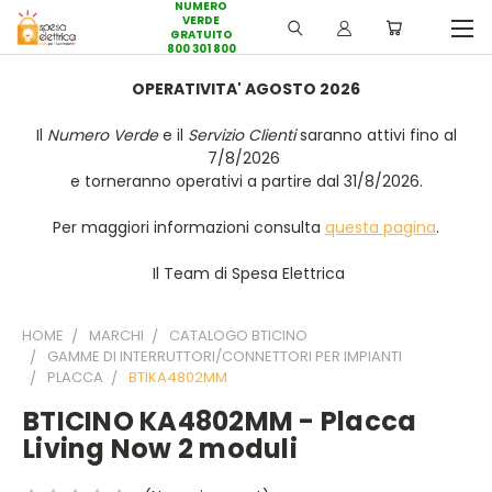
NUMERO
VERDE
GRATUITO
800 301 800
OPERATIVITA' AGOSTO 2026
Il
Numero Verde
e il
Servizio Clienti
saranno attivi fino al
7/8/2026
e torneranno operativi a partire dal 31/8/2026.
Per maggiori informazioni consulta
questa pagina
.
Il Team di Spesa Elettrica
HOME
MARCHI
CATALOGO BTICINO
GAMME DI INTERRUTTORI/CONNETTORI PER IMPIANTI
PLACCA
BTIKA4802MM
BTICINO KA4802MM - Placca
Living Now 2 moduli