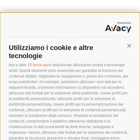
SPEDIZIONI
Utilizziamo i cookie e altre
Conti
COSTI DI SPEDIZIONE
tecnologie
TEMPI DI SPEDIZIONE
POLITICA DI RESO
Noi e altre
15 terze parti
selezionate utilizziamo cookie e tecnologie
simili. Questi strumenti sono essenziali per garantire la fruizione dei
contenuti digitali, migliorare la navigazione e, previo tuo consenso, per
scopi pubblicitari. Ad esempio, potremmo utilizzare i tuoi dati per le
POLICY
seguenti finalità: archiviare informazioni su dispositivo e/o accedervi,
utilizzare dati limitati per la selezione della pubblicità, creare profili per
PRIVACY POLICY
la pubblicità personalizzata, utilizzare profili per la selezione di
pubblicità personalizzata, creare profili per la personalizzazione dei
COOKIE POLICY
contenuti, utilizzare profili per la selezione di contenuti personalizzati,
PAGAMENTI SICURI
misurare le prestazioni degli annunci, misurare le prestazioni dei
contenuti, comprendere il pubblico attraverso statistiche o la
combinazione di dati provenienti da fonti diverse, sviluppare e
migliorare i servizi, utilizzare dati limitati per la selezione dei contenuti,
AZIENDA
garantire la sicurezza, prevenire e rilevare frodi, correggere errori,