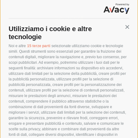
SPEDIZIONI
Utilizziamo i cookie e altre
Conti
COSTI DI SPEDIZIONE
tecnologie
TEMPI DI SPEDIZIONE
POLITICA DI RESO
Noi e altre
15 terze parti
selezionate utilizziamo cookie e tecnologie
simili. Questi strumenti sono essenziali per garantire la fruizione dei
contenuti digitali, migliorare la navigazione e, previo tuo consenso, per
scopi pubblicitari. Ad esempio, potremmo utilizzare i tuoi dati per le
POLICY
seguenti finalità: archiviare informazioni su dispositivo e/o accedervi,
utilizzare dati limitati per la selezione della pubblicità, creare profili per
PRIVACY POLICY
la pubblicità personalizzata, utilizzare profili per la selezione di
pubblicità personalizzata, creare profili per la personalizzazione dei
COOKIE POLICY
contenuti, utilizzare profili per la selezione di contenuti personalizzati,
PAGAMENTI SICURI
misurare le prestazioni degli annunci, misurare le prestazioni dei
contenuti, comprendere il pubblico attraverso statistiche o la
combinazione di dati provenienti da fonti diverse, sviluppare e
migliorare i servizi, utilizzare dati limitati per la selezione dei contenuti,
AZIENDA
garantire la sicurezza, prevenire e rilevare frodi, correggere errori,
erogare e presentare pubblicità e contenuto, salvare e comunicare le
CHI SIAMO
scelte sulla privacy, abbinare e combinare dati provenienti da altre
fonti di dati, collegare diversi dispositivi, identificare i dispositivi in
MARCHI TRATTATI