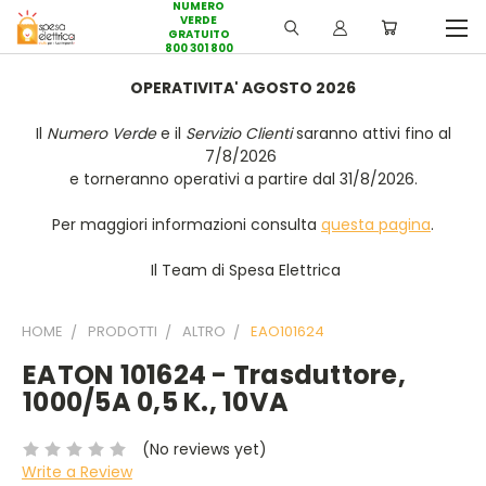
NUMERO
VERDE
GRATUITO
800 301 800
OPERATIVITA' AGOSTO 2026
Il
Numero Verde
e il
Servizio Clienti
saranno attivi fino al
7/8/2026
e torneranno operativi a partire dal 31/8/2026.
Per maggiori informazioni consulta
questa pagina
.
Il Team di Spesa Elettrica
HOME
PRODOTTI
ALTRO
EAO101624
EATON 101624 - Trasduttore,
1000/5A 0,5 K., 10VA
(No reviews yet)
Write a Review