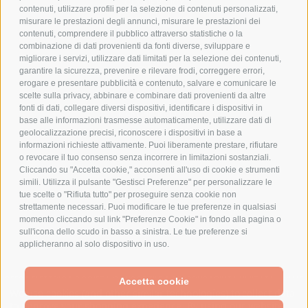
COOKIE POLICY
contenuti, utilizzare profili per la selezione di contenuti personalizzati,
PAGAMENTI SICURI
misurare le prestazioni degli annunci, misurare le prestazioni dei
contenuti, comprendere il pubblico attraverso statistiche o la
combinazione di dati provenienti da fonti diverse, sviluppare e
migliorare i servizi, utilizzare dati limitati per la selezione dei contenuti,
AZIENDA
garantire la sicurezza, prevenire e rilevare frodi, correggere errori,
erogare e presentare pubblicità e contenuto, salvare e comunicare le
CHI SIAMO
scelte sulla privacy, abbinare e combinare dati provenienti da altre
fonti di dati, collegare diversi dispositivi, identificare i dispositivi in
MARCHI TRATTATI
base alle informazioni trasmesse automaticamente, utilizzare dati di
CONDOMINI
geolocalizzazione precisi, riconoscere i dispositivi in base a
informazioni richieste attivamente. Puoi liberamente prestare, rifiutare
o revocare il tuo consenso senza incorrere in limitazioni sostanziali.
Cliccando su "Accetta cookie," acconsenti all'uso di cookie e strumenti
simili. Utilizza il pulsante "Gestisci Preferenze" per personalizzare le
tue scelte o "Rifiuta tutto" per proseguire senza cookie non
Bonifico
strettamente necessari. Puoi modificare le tue preferenze in qualsiasi
Bancario
momento cliccando sul link "Preferenze Cookie" in fondo alla pagina o
sull'icona dello scudo in basso a sinistra. Le tue preferenze si
applicheranno al solo dispositivo in uso.
SPESA ELETTRICA SOCIETA CONSORTILE A RESPONSABILITA LIMITATA - VIALE
Accetta cookie
MILANOFIORI, STRADA 4 - PALAZZO A5 20057, ASSAGO MILANO - PARTITA IVA
We use cookies (and other similar technologies) to collect data
E CODICE FISCALE: 08699710961
to improve your shopping experience.
By using our website,