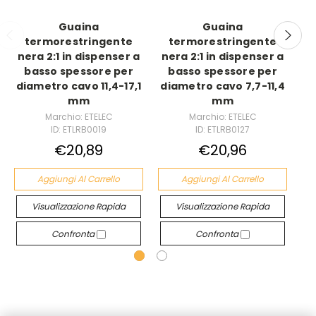
Guaina
Guaina
termorestringente
termorestringente
te
nera 2:1 in dispenser a
nera 2:1 in dispenser a
2:
basso spessore per
basso spessore per
sp
diametro cavo 11,4-17,1
diametro cavo 7,7-11,4
mm
mm
Marchio: ETELEC
Marchio: ETELEC
ID: ETLRB0019
ID: ETLRB0127
€20,89
€20,96
Aggiungi Al Carrello
Aggiungi Al Carrello
Visualizzazione Rapida
Visualizzazione Rapida
Confronta
Confronta