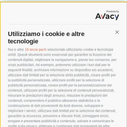
SPEDIZIONI
Utilizziamo i cookie e altre
Conti
COSTI DI SPEDIZIONE
tecnologie
TEMPI DI SPEDIZIONE
POLITICA DI RESO
Noi e altre
15 terze parti
selezionate utilizziamo cookie e tecnologie
simili. Questi strumenti sono essenziali per garantire la fruizione dei
contenuti digitali, migliorare la navigazione e, previo tuo consenso, per
scopi pubblicitari. Ad esempio, potremmo utilizzare i tuoi dati per le
POLICY
seguenti finalità: archiviare informazioni su dispositivo e/o accedervi,
utilizzare dati limitati per la selezione della pubblicità, creare profili per
PRIVACY POLICY
la pubblicità personalizzata, utilizzare profili per la selezione di
pubblicità personalizzata, creare profili per la personalizzazione dei
COOKIE POLICY
contenuti, utilizzare profili per la selezione di contenuti personalizzati,
PAGAMENTI SICURI
misurare le prestazioni degli annunci, misurare le prestazioni dei
contenuti, comprendere il pubblico attraverso statistiche o la
combinazione di dati provenienti da fonti diverse, sviluppare e
migliorare i servizi, utilizzare dati limitati per la selezione dei contenuti,
AZIENDA
garantire la sicurezza, prevenire e rilevare frodi, correggere errori,
erogare e presentare pubblicità e contenuto, salvare e comunicare le
CHI SIAMO
scelte sulla privacy, abbinare e combinare dati provenienti da altre