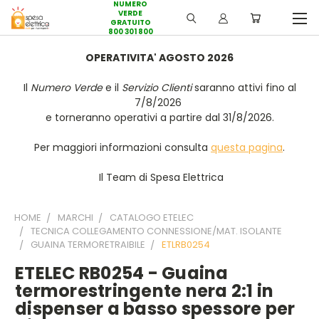
NUMERO
VERDE
GRATUITO
800 301 800
OPERATIVITA' AGOSTO 2026
Il
Numero Verde
e il
Servizio Clienti
saranno attivi fino al
7/8/2026
e torneranno operativi a partire dal 31/8/2026.
Per maggiori informazioni consulta
questa pagina
.
Il Team di Spesa Elettrica
HOME
MARCHI
CATALOGO ETELEC
TECNICA COLLEGAMENTO CONNESSIONE/MAT. ISOLANTE
GUAINA TERMORETRAIBILE
ETLRB0254
ETELEC RB0254 - Guaina
termorestringente nera 2:1 in
dispenser a basso spessore per