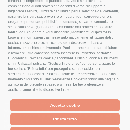
contenuti, comprendere il pubblico attraverso statistiche o la
combinazione di dati provenienti da fonti diverse, sviluppare e
migliorare i servizi, utilizzare dati limitati per la selezione dei contenuti,
AZIENDA
garantire la sicurezza, prevenire e rilevare frodi, correggere errori,
erogare e presentare pubblicità e contenuto, salvare e comunicare le
CHI SIAMO
scelte sulla privacy, abbinare e combinare dati provenienti da altre
fonti di dati, collegare diversi dispositivi, identificare i dispositivi in
MARCHI TRATTATI
base alle informazioni trasmesse automaticamente, utilizzare dati di
CONDOMINI
geolocalizzazione precisi, riconoscere i dispositivi in base a
informazioni richieste attivamente. Puoi liberamente prestare, rifiutare
o revocare il tuo consenso senza incorrere in limitazioni sostanziali.
Cliccando su "Accetta cookie," acconsenti all'uso di cookie e strumenti
simili. Utilizza il pulsante "Gestisci Preferenze" per personalizzare le
tue scelte o "Rifiuta tutto" per proseguire senza cookie non
Bonifico
strettamente necessari. Puoi modificare le tue preferenze in qualsiasi
Bancario
momento cliccando sul link "Preferenze Cookie" in fondo alla pagina o
sull'icona dello scudo in basso a sinistra. Le tue preferenze si
applicheranno al solo dispositivo in uso.
SPESA ELETTRICA SOCIETA CONSORTILE A RESPONSABILITA LIMITATA - VIALE
Accetta cookie
MILANOFIORI, STRADA 4 - PALAZZO A5 20057, ASSAGO MILANO - PARTITA IVA
We use cookies (and other similar technologies) to collect data
E CODICE FISCALE: 08699710961
to improve your shopping experience.
By using our website,
Rifiuta tutto
you're agreeing to the collection of data as described in our
Privacy Policy
.
Powered by
BigCommerce