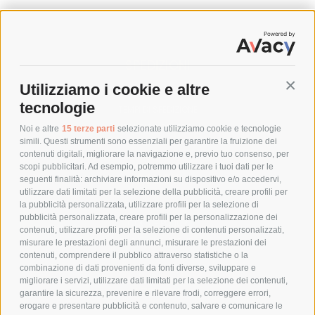
SPEDIZIONI
Utilizziamo i cookie e altre
Conti
COSTI DI SPEDIZIONE
tecnologie
TEMPI DI SPEDIZIONE
POLITICA DI RESO
Noi e altre
15 terze parti
selezionate utilizziamo cookie e tecnologie
simili. Questi strumenti sono essenziali per garantire la fruizione dei
contenuti digitali, migliorare la navigazione e, previo tuo consenso, per
scopi pubblicitari. Ad esempio, potremmo utilizzare i tuoi dati per le
POLICY
seguenti finalità: archiviare informazioni su dispositivo e/o accedervi,
utilizzare dati limitati per la selezione della pubblicità, creare profili per
PRIVACY POLICY
la pubblicità personalizzata, utilizzare profili per la selezione di
pubblicità personalizzata, creare profili per la personalizzazione dei
COOKIE POLICY
contenuti, utilizzare profili per la selezione di contenuti personalizzati,
PAGAMENTI SICURI
misurare le prestazioni degli annunci, misurare le prestazioni dei
contenuti, comprendere il pubblico attraverso statistiche o la
combinazione di dati provenienti da fonti diverse, sviluppare e
migliorare i servizi, utilizzare dati limitati per la selezione dei contenuti,
AZIENDA
garantire la sicurezza, prevenire e rilevare frodi, correggere errori,
erogare e presentare pubblicità e contenuto, salvare e comunicare le