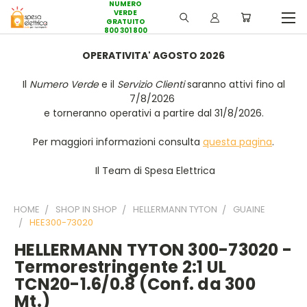
NUMERO
VERDE
GRATUITO
800 301 800
OPERATIVITA' AGOSTO 2026
Il
Numero Verde
e il
Servizio Clienti
saranno attivi fino al
7/8/2026
e torneranno operativi a partire dal 31/8/2026.
Per maggiori informazioni consulta
questa pagina
.
Il Team di Spesa Elettrica
HOME
SHOP IN SHOP
HELLERMANN TYTON
GUAINE
HEE300-73020
HELLERMANN TYTON 300-73020 -
Termorestringente 2:1 UL
TCN20-1.6/0.8 (Conf. da 300
Mt.)