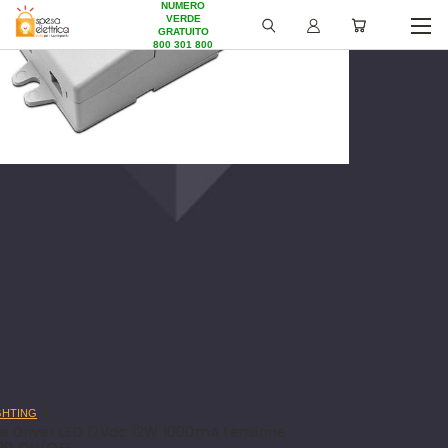
NUMERO
VERDE
GRATUITO
800 301 800
GHTING
e Driver LED 12Vdc 12W 1000mA tensione