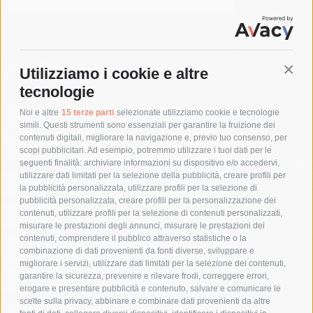
a energetica (EE): 80%. Serie standard. ON-OFF
talogo - LEFLE1012
Conti
Utilizziamo i cookie e altre
 - LEFLE1012
tecnologie
Noi e altre
15 terze parti
selezionate utilizziamo cookie e tecnologie
simili. Questi strumenti sono essenziali per garantire la fruizione dei
tteristiche tecniche
contenuti digitali, migliorare la navigazione e, previo tuo consenso, per
scopi pubblicitari. Ad esempio, potremmo utilizzare i tuoi dati per le
SPESA E
RESP
seguenti finalità: archiviare informazioni su dispositivo e/o accedervi,
MILAN
utilizzare dati limitati per la selezione della pubblicità, creare profili per
20057,
la pubblicità personalizzata, utilizzare profili per la selezione di
umentazione
CO
pubblicità personalizzata, creare profili per la personalizzazione dei
contenuti, utilizzare profili per la selezione di contenuti personalizzati,
misurare le prestazioni degli annunci, misurare le prestazioni dei
Cr
contenuti, comprendere il pubblico attraverso statistiche o la
combinazione di dati provenienti da fonti diverse, sviluppare e
 Gspr
migliorare i servizi, utilizzare dati limitati per la selezione dei contenuti,
garantire la sicurezza, prevenire e rilevare frodi, correggere errori,
erogare e presentare pubblicità e contenuto, salvare e comunicare le
scelte sulla privacy, abbinare e combinare dati provenienti da altre