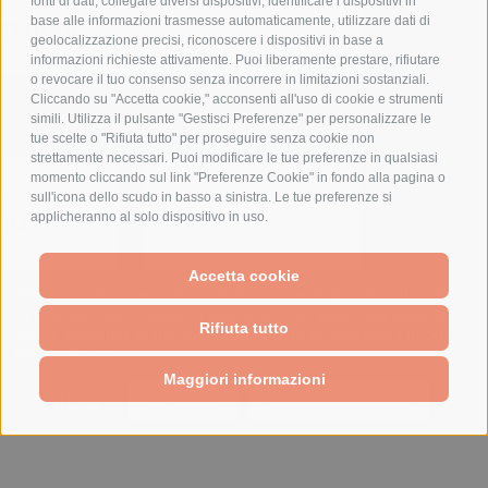
fonti di dati, collegare diversi dispositivi, identificare i dispositivi in
nsioni
base alle informazioni trasmesse automaticamente, utilizzare dati di
geolocalizzazione precisi, riconoscere i dispositivi in base a
informazioni richieste attivamente. Puoi liberamente prestare, rifiutare
o revocare il tuo consenso senza incorrere in limitazioni sostanziali.
PRODOTTI CORRELATI
Cliccando su "Accetta cookie," acconsenti all'uso di cookie e strumenti
simili. Utilizza il pulsante "Gestisci Preferenze" per personalizzare le
tue scelte o "Rifiuta tutto" per proseguire senza cookie non
strettamente necessari. Puoi modificare le tue preferenze in qualsiasi
momento cliccando sul link "Preferenze Cookie" in fondo alla pagina o
ase Try
sull'icona dello scudo in basso a sinistra. Le tue preferenze si
gain
applicheranno al solo dispositivo in uso.
webpage is
g a large amount
Accetta cookie
 Please try again
We use cookies (and other similar technologies) to collect data
later.
to improve your shopping experience.
By using our website,
Rifiuta tutto
you're agreeing to the collection of data as described in our
Privacy Policy
.
Maggiori informazioni
Settings
Reject all
Accept All Cookies
Alimentatore Driver LED
Alimentator
24Vdc 12W 500mA
12Vdc 