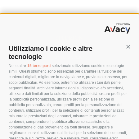
SPEDIZIONI
Utilizziamo i cookie e altre
Conti
COSTI DI SPEDIZIONE
tecnologie
TEMPI DI SPEDIZIONE
POLITICA DI RESO
Noi e altre
15 terze parti
selezionate utilizziamo cookie e tecnologie
simili. Questi strumenti sono essenziali per garantire la fruizione dei
contenuti digitali, migliorare la navigazione e, previo tuo consenso, per
scopi pubblicitari. Ad esempio, potremmo utilizzare i tuoi dati per le
POLICY
seguenti finalità: archiviare informazioni su dispositivo e/o accedervi,
utilizzare dati limitati per la selezione della pubblicità, creare profili per
PRIVACY POLICY
la pubblicità personalizzata, utilizzare profili per la selezione di
pubblicità personalizzata, creare profili per la personalizzazione dei
COOKIE POLICY
contenuti, utilizzare profili per la selezione di contenuti personalizzati,
PAGAMENTI SICURI
misurare le prestazioni degli annunci, misurare le prestazioni dei
contenuti, comprendere il pubblico attraverso statistiche o la
combinazione di dati provenienti da fonti diverse, sviluppare e
migliorare i servizi, utilizzare dati limitati per la selezione dei contenuti,
AZIENDA
garantire la sicurezza, prevenire e rilevare frodi, correggere errori,