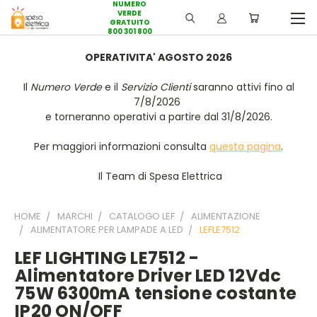
NUMERO
VERDE
GRATUITO
800 301 800
OPERATIVITA' AGOSTO 2026
Il
Numero Verde
e il
Servizio Clienti
saranno attivi fino al
7/8/2026
e torneranno operativi a partire dal 31/8/2026.
Per maggiori informazioni consulta
questa pagina
.
Il Team di Spesa Elettrica
HOME
MARCHI
CATALOGO LEF
ALIMENTAZIONE
ALIMENTATORE PER LAMPADE A LED
LEFLE7512
LEF LIGHTING LE7512 -
Alimentatore Driver LED 12Vdc
75W 6300mA tensione costante
IP20 ON/OFF