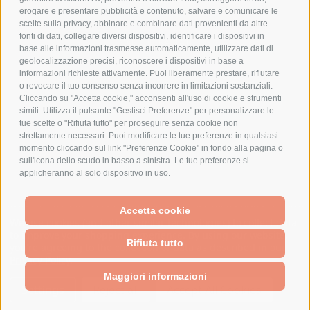
erogare e presentare pubblicità e contenuto, salvare e comunicare le
CHI SIAMO
scelte sulla privacy, abbinare e combinare dati provenienti da altre
fonti di dati, collegare diversi dispositivi, identificare i dispositivi in
MARCHI TRATTATI
base alle informazioni trasmesse automaticamente, utilizzare dati di
CONDOMINI
geolocalizzazione precisi, riconoscere i dispositivi in base a
informazioni richieste attivamente. Puoi liberamente prestare, rifiutare
o revocare il tuo consenso senza incorrere in limitazioni sostanziali.
Cliccando su "Accetta cookie," acconsenti all'uso di cookie e strumenti
simili. Utilizza il pulsante "Gestisci Preferenze" per personalizzare le
tue scelte o "Rifiuta tutto" per proseguire senza cookie non
Bonifico
strettamente necessari. Puoi modificare le tue preferenze in qualsiasi
Bancario
momento cliccando sul link "Preferenze Cookie" in fondo alla pagina o
sull'icona dello scudo in basso a sinistra. Le tue preferenze si
applicheranno al solo dispositivo in uso.
SPESA ELETTRICA SOCIETA CONSORTILE A RESPONSABILITA LIMITATA - VIALE
Accetta cookie
MILANOFIORI, STRADA 4 - PALAZZO A5 20057, ASSAGO MILANO - PARTITA IVA
We use cookies (and other similar technologies) to collect data
E CODICE FISCALE: 08699710961
to improve your shopping experience.
By using our website,
Rifiuta tutto
you're agreeing to the collection of data as described in our
Privacy Policy
.
Powered by
BigCommerce
Created by
Lone Star Templates
Maggiori informazioni
© 2026 Spesa Elettrica
Settings
Reject all
Accept All Cookies