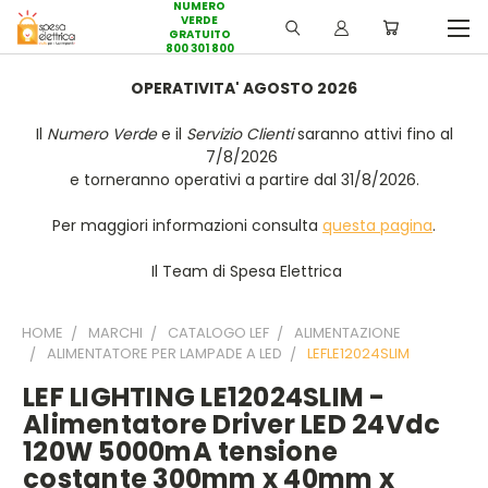
NUMERO
VERDE
GRATUITO
800 301 800
OPERATIVITA' AGOSTO 2026
Il
Numero Verde
e il
Servizio Clienti
saranno attivi fino al
7/8/2026
e torneranno operativi a partire dal 31/8/2026.
Per maggiori informazioni consulta
questa pagina
.
Il Team di Spesa Elettrica
HOME
MARCHI
CATALOGO LEF
ALIMENTAZIONE
ALIMENTATORE PER LAMPADE A LED
LEFLE12024SLIM
LEF LIGHTING LE12024SLIM -
Alimentatore Driver LED 24Vdc
120W 5000mA tensione
costante 300mm x 40mm x