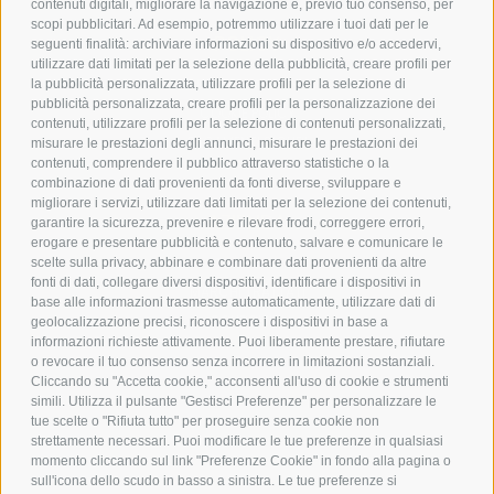
contenuti digitali, migliorare la navigazione e, previo tuo consenso, per
scopi pubblicitari. Ad esempio, potremmo utilizzare i tuoi dati per le
POLICY
seguenti finalità: archiviare informazioni su dispositivo e/o accedervi,
utilizzare dati limitati per la selezione della pubblicità, creare profili per
PRIVACY POLICY
la pubblicità personalizzata, utilizzare profili per la selezione di
pubblicità personalizzata, creare profili per la personalizzazione dei
COOKIE POLICY
contenuti, utilizzare profili per la selezione di contenuti personalizzati,
PAGAMENTI SICURI
misurare le prestazioni degli annunci, misurare le prestazioni dei
contenuti, comprendere il pubblico attraverso statistiche o la
combinazione di dati provenienti da fonti diverse, sviluppare e
migliorare i servizi, utilizzare dati limitati per la selezione dei contenuti,
AZIENDA
garantire la sicurezza, prevenire e rilevare frodi, correggere errori,
erogare e presentare pubblicità e contenuto, salvare e comunicare le
CHI SIAMO
scelte sulla privacy, abbinare e combinare dati provenienti da altre
fonti di dati, collegare diversi dispositivi, identificare i dispositivi in
MARCHI TRATTATI
base alle informazioni trasmesse automaticamente, utilizzare dati di
CONDOMINI
geolocalizzazione precisi, riconoscere i dispositivi in base a
informazioni richieste attivamente. Puoi liberamente prestare, rifiutare
o revocare il tuo consenso senza incorrere in limitazioni sostanziali.
Cliccando su "Accetta cookie," acconsenti all'uso di cookie e strumenti
simili. Utilizza il pulsante "Gestisci Preferenze" per personalizzare le
tue scelte o "Rifiuta tutto" per proseguire senza cookie non
Bonifico
strettamente necessari. Puoi modificare le tue preferenze in qualsiasi
Bancario
momento cliccando sul link "Preferenze Cookie" in fondo alla pagina o
sull'icona dello scudo in basso a sinistra. Le tue preferenze si