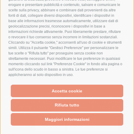
erogare e presentare pubblicità e contenuto, salvare e comunicare le
CHI SIAMO
scelte sulla privacy, abbinare e combinare dati provenienti da altre
fonti di dati, collegare diversi dispositivi, identificare i dispositivi in
MARCHI TRATTATI
base alle informazioni trasmesse automaticamente, utilizzare dati di
CONDOMINI
geolocalizzazione precisi, riconoscere i dispositivi in base a
informazioni richieste attivamente. Puoi liberamente prestare, rifiutare
o revocare il tuo consenso senza incorrere in limitazioni sostanziali.
Cliccando su "Accetta cookie," acconsenti all'uso di cookie e strumenti
simili. Utilizza il pulsante "Gestisci Preferenze" per personalizzare le
tue scelte o "Rifiuta tutto" per proseguire senza cookie non
Bonifico
strettamente necessari. Puoi modificare le tue preferenze in qualsiasi
Bancario
momento cliccando sul link "Preferenze Cookie" in fondo alla pagina o
sull'icona dello scudo in basso a sinistra. Le tue preferenze si
applicheranno al solo dispositivo in uso.
SPESA ELETTRICA SOCIETA CONSORTILE A RESPONSABILITA LIMITATA - VIALE
Accetta cookie
MILANOFIORI, STRADA 4 - PALAZZO A5 20057, ASSAGO MILANO - PARTITA IVA
We use cookies (and other similar technologies) to collect data
E CODICE FISCALE: 08699710961
to improve your shopping experience.
By using our website,
Rifiuta tutto
you're agreeing to the collection of data as described in our
Privacy Policy
.
Powered by
BigCommerce
Created by
Lone Star Templates
Maggiori informazioni
© 2026 Spesa Elettrica
Settings
Reject all
Accept All Cookies