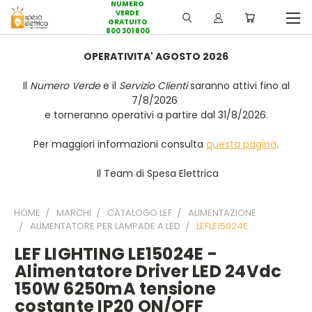
NUMERO
VERDE
GRATUITO
800 301 800
OPERATIVITA' AGOSTO 2026
Il
Numero Verde
e il
Servizio Clienti
saranno attivi fino al
7/8/2026
e torneranno operativi a partire dal 31/8/2026.
Per maggiori informazioni consulta
questa pagina
.
Il Team di Spesa Elettrica
HOME
MARCHI
CATALOGO LEF
ALIMENTAZIONE
ALIMENTATORE PER LAMPADE A LED
LEFLE15024E
LEF LIGHTING LE15024E -
Alimentatore Driver LED 24Vdc
150W 6250mA tensione
costante IP20 ON/OFF