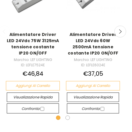
Alimentatore Driver
Alimentatore Driver
LED 24Vdc 75W 3125mA
LED 24Vdc 60W
LE
tensione costante
2500mA tensione
IP20 ON/OFF
costante IP20 ON/OFF
Marchio: LEF LIGHTING
Marchio: LEF LIGHTING
ID: LEFLE7524E
ID: LEFLE6024E
€46,84
€37,05
Aggiungi Al Carrello
Aggiungi Al Carrello
Visualizzazione Rapida
Visualizzazione Rapida
Confronta
Confronta