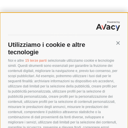
SPEDIZIONI
Utilizziamo i cookie e altre
Conti
COSTI DI SPEDIZIONE
tecnologie
TEMPI DI SPEDIZIONE
POLITICA DI RESO
Noi e altre
15 terze parti
selezionate utilizziamo cookie e tecnologie
simili. Questi strumenti sono essenziali per garantire la fruizione dei
contenuti digitali, migliorare la navigazione e, previo tuo consenso, per
scopi pubblicitari. Ad esempio, potremmo utilizzare i tuoi dati per le
POLICY
seguenti finalità: archiviare informazioni su dispositivo e/o accedervi,
utilizzare dati limitati per la selezione della pubblicità, creare profili per
PRIVACY POLICY
la pubblicità personalizzata, utilizzare profili per la selezione di
pubblicità personalizzata, creare profili per la personalizzazione dei
COOKIE POLICY
contenuti, utilizzare profili per la selezione di contenuti personalizzati,
PAGAMENTI SICURI
misurare le prestazioni degli annunci, misurare le prestazioni dei
contenuti, comprendere il pubblico attraverso statistiche o la
combinazione di dati provenienti da fonti diverse, sviluppare e
migliorare i servizi, utilizzare dati limitati per la selezione dei contenuti,
AZIENDA
garantire la sicurezza, prevenire e rilevare frodi, correggere errori,