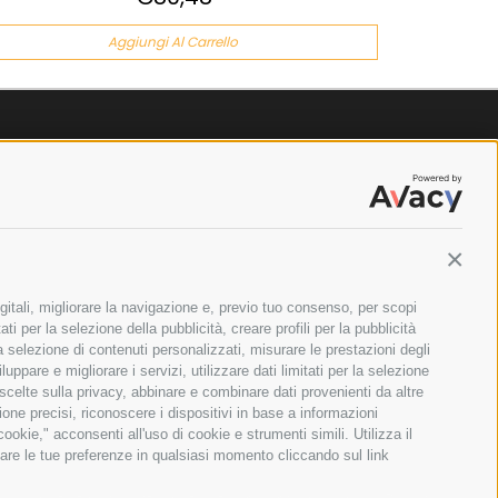
Aggiungi Al Carrello
Contin
gitali, migliorare la navigazione e, previo tuo consenso, per scopi
ti per la selezione della pubblicità, creare profili per la pubblicità
 la selezione di contenuti personalizzati, misurare le prestazioni degli
ppare e migliorare i servizi, utilizzare dati limitati per la selezione
 scelte sulla privacy, abbinare e combinare dati provenienti da altre
zione precisi, riconoscere i dispositivi in base a informazioni
okie," acconsenti all'uso di cookie e strumenti simili. Utilizza il
are le tue preferenze in qualsiasi momento cliccando sul link
ILANO - PARTITA IVA E CODICE FISCALE: 08699710961