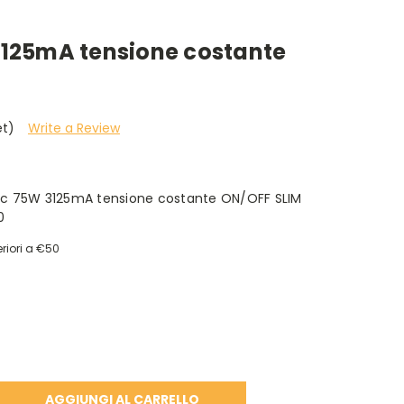
3125mA tensione costante
et)
Write a Review
Vdc 75W 3125mA tensione costante ON/OFF SLIM
0
riori a €50
A