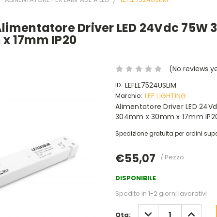
Alimentatore Driver LED 24Vdc 75W 
x 17mm IP20
(No reviews y
ID:
LEFLE7524USLIM
Marchio:
LEF LIGHTING
Alimentatore Driver LED 24
304mm x 30mm x 17mm IP2
Spedizione gratuita per ordini supe
€55,07
/ Pezzo
DISPONIBILE
Spedito in 1-2 giorni lavorativi
DIMINUISCI
AUMENT
Qta: