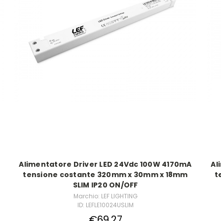
Alimentatore Driver LED 24Vdc 100W 4170mA
Al
tensione costante 320mm x 30mm x 18mm
t
SLIM IP20 ON/OFF
Marchio: LEF LIGHTING
ID: LEFLE10024USLIM
€69,27