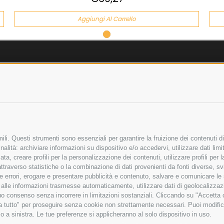
Aggiungi Al Carrello
AZIENDA
OLICY
CHI SIAMO
LICY
MARCHI TRATTATI
 SICURI
CONDOMINI
li. Questi strumenti sono essenziali per garantire la fruizione dei contenuti di
alità: archiviare informazioni su dispositivo e/o accedervi, utilizzare dati limita
zata, creare profili per la personalizzazione dei contenuti, utilizzare profili per
raverso statistiche o la combinazione di dati provenienti da fonti diverse, svilu
Bonifico
Bancario
ere errori, erogare e presentare pubblicità e contenuto, salvare e comunicare le
base alle informazioni trasmesse automaticamente, utilizzare dati di geolocalizza
tuo consenso senza incorrere in limitazioni sostanziali. Cliccando su "Accetta co
ta tutto" per proseguire senza cookie non strettamente necessari. Puoi modific
ITA LIMITATA - VIALE MILANOFIORI, STRADA 4 - PALAZZO A5 20057, ASSAGO M
o a sinistra. Le tue preferenze si applicheranno al solo dispositivo in uso.