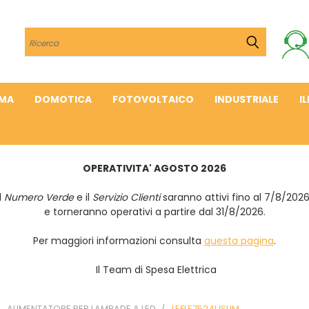
Cerca
IMA
DOMOTICA
FOTOVOLTAICO
INDUSTRIALE
I
OPERATIVITA' AGOSTO 2026
Il
Numero Verde
e il
Servizio Clienti
saranno attivi fino al 7/8/202
e torneranno operativi a partire dal 31/8/2026.
Per maggiori informazioni consulta
questa pagina
.
Il Team di Spesa Elettrica
ALIMENTATORE PER LAMPADE A LED
LEFLE7524USLIM