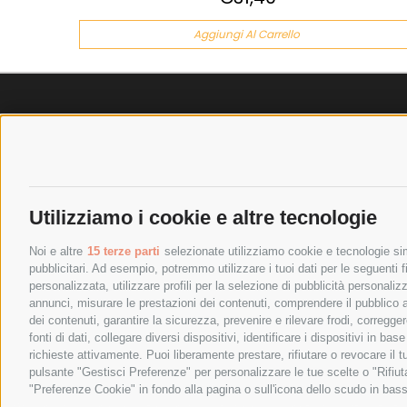
Aggiungi Al Carrello
SPEDIZIONI
POLICY
COSTI DI SPEDIZIONE
PRIVACY P
TEMPI DI SPEDIZIONE
COOKIE PO
Utilizziamo i cookie e altre tecnologie
POLITICA DI RESO
PAGAMENTI
Noi e altre
15 terze parti
selezionate utilizziamo cookie e tecnologie simi
pubblicitari. Ad esempio, potremmo utilizzare i tuoi dati per le seguenti fin
personalizzata, utilizzare profili per la selezione di pubblicità personaliz
annunci, misurare le prestazioni dei contenuti, comprendere il pubblico att
dei contenuti, garantire la sicurezza, prevenire e rilevare frodi, corregg
fonti di dati, collegare diversi dispositivi, identificare i dispositivi in 
richieste attivamente. Puoi liberamente prestare, rifiutare o revocare il 
pulsante "Gestisci Preferenze" per personalizzare le tue scelte o "Rifiu
SPESA ELETTRICA SOCIETA CONSORTILE A RESPONSABIL
"Preferenze Cookie" in fondo alla pagina o sull'icona dello scudo in bass