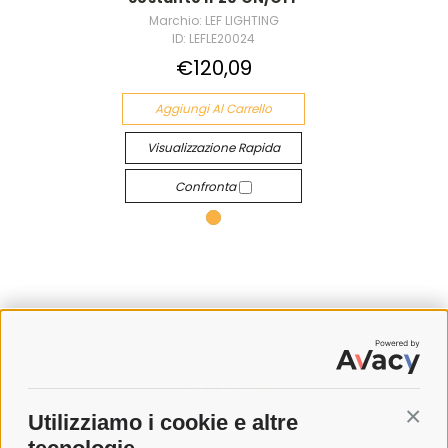
Marchio: LEF LIGHTING
ID: LEFLE20024
€120,09
Aggiungi Al Carrello
Visualizzazione Rapida
Confronta
SPEDIZIONI
Utilizziamo i cookie e altre
Conti
COSTI DI SPEDIZIONE