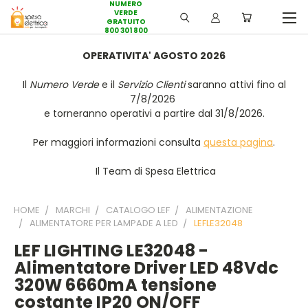
NUMERO
VERDE
GRATUITO
800 301 800
OPERATIVITA' AGOSTO 2026
Il
Numero Verde
e il
Servizio Clienti
saranno attivi fino al
7/8/2026
e torneranno operativi a partire dal 31/8/2026.
Per maggiori informazioni consulta
questa pagina
.
Il Team di Spesa Elettrica
HOME
MARCHI
CATALOGO LEF
ALIMENTAZIONE
ALIMENTATORE PER LAMPADE A LED
LEFLE32048
LEF LIGHTING LE32048 -
Alimentatore Driver LED 48Vdc
320W 6660mA tensione
costante IP20 ON/OFF