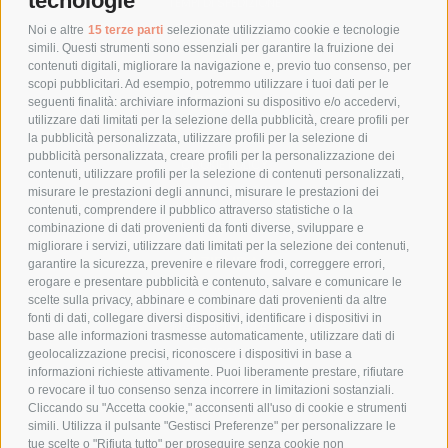
tecnologie
TEMPI DI SPEDIZIONE
POLITICA DI RESO
Noi e altre
15 terze parti
selezionate utilizziamo cookie e tecnologie
simili. Questi strumenti sono essenziali per garantire la fruizione dei
contenuti digitali, migliorare la navigazione e, previo tuo consenso, per
scopi pubblicitari. Ad esempio, potremmo utilizzare i tuoi dati per le
POLICY
seguenti finalità: archiviare informazioni su dispositivo e/o accedervi,
utilizzare dati limitati per la selezione della pubblicità, creare profili per
PRIVACY POLICY
la pubblicità personalizzata, utilizzare profili per la selezione di
pubblicità personalizzata, creare profili per la personalizzazione dei
COOKIE POLICY
contenuti, utilizzare profili per la selezione di contenuti personalizzati,
PAGAMENTI SICURI
misurare le prestazioni degli annunci, misurare le prestazioni dei
contenuti, comprendere il pubblico attraverso statistiche o la
combinazione di dati provenienti da fonti diverse, sviluppare e
migliorare i servizi, utilizzare dati limitati per la selezione dei contenuti,
AZIENDA
garantire la sicurezza, prevenire e rilevare frodi, correggere errori,
erogare e presentare pubblicità e contenuto, salvare e comunicare le
CHI SIAMO
scelte sulla privacy, abbinare e combinare dati provenienti da altre
fonti di dati, collegare diversi dispositivi, identificare i dispositivi in
MARCHI TRATTATI
base alle informazioni trasmesse automaticamente, utilizzare dati di
CONDOMINI
geolocalizzazione precisi, riconoscere i dispositivi in base a
informazioni richieste attivamente. Puoi liberamente prestare, rifiutare
o revocare il tuo consenso senza incorrere in limitazioni sostanziali.
Cliccando su "Accetta cookie," acconsenti all'uso di cookie e strumenti
simili. Utilizza il pulsante "Gestisci Preferenze" per personalizzare le
tue scelte o "Rifiuta tutto" per proseguire senza cookie non