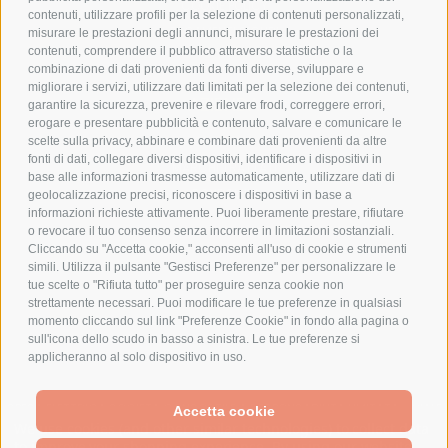
COOKIE POLICY
contenuti, utilizzare profili per la selezione di contenuti personalizzati,
PAGAMENTI SICURI
misurare le prestazioni degli annunci, misurare le prestazioni dei
contenuti, comprendere il pubblico attraverso statistiche o la
combinazione di dati provenienti da fonti diverse, sviluppare e
migliorare i servizi, utilizzare dati limitati per la selezione dei contenuti,
AZIENDA
garantire la sicurezza, prevenire e rilevare frodi, correggere errori,
erogare e presentare pubblicità e contenuto, salvare e comunicare le
CHI SIAMO
scelte sulla privacy, abbinare e combinare dati provenienti da altre
fonti di dati, collegare diversi dispositivi, identificare i dispositivi in
MARCHI TRATTATI
base alle informazioni trasmesse automaticamente, utilizzare dati di
CONDOMINI
geolocalizzazione precisi, riconoscere i dispositivi in base a
informazioni richieste attivamente. Puoi liberamente prestare, rifiutare
o revocare il tuo consenso senza incorrere in limitazioni sostanziali.
Cliccando su "Accetta cookie," acconsenti all'uso di cookie e strumenti
simili. Utilizza il pulsante "Gestisci Preferenze" per personalizzare le
tue scelte o "Rifiuta tutto" per proseguire senza cookie non
Bonifico
strettamente necessari. Puoi modificare le tue preferenze in qualsiasi
Bancario
momento cliccando sul link "Preferenze Cookie" in fondo alla pagina o
sull'icona dello scudo in basso a sinistra. Le tue preferenze si
applicheranno al solo dispositivo in uso.
SPESA ELETTRICA SOCIETA CONSORTILE A RESPONSABILITA LIMITATA - VIALE
Accetta cookie
MILANOFIORI, STRADA 4 - PALAZZO A5 20057, ASSAGO MILANO - PARTITA IVA
We use cookies (and other similar technologies) to collect data
E CODICE FISCALE: 08699710961
to improve your shopping experience.
By using our website,