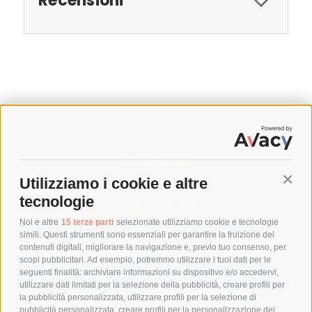
Recensioni
SPEDIZIONI
Utilizziamo i cookie e altre
Conti
COSTI DI SPEDIZIONE
tecnologie
TEMPI DI SPEDIZIONE
POLITICA DI RESO
Noi e altre
15 terze parti
selezionate utilizziamo cookie e tecnologie
simili. Questi strumenti sono essenziali per garantire la fruizione dei
contenuti digitali, migliorare la navigazione e, previo tuo consenso, per
scopi pubblicitari. Ad esempio, potremmo utilizzare i tuoi dati per le
POLICY
seguenti finalità: archiviare informazioni su dispositivo e/o accedervi,
utilizzare dati limitati per la selezione della pubblicità, creare profili per
PRIVACY POLICY
la pubblicità personalizzata, utilizzare profili per la selezione di
pubblicità personalizzata, creare profili per la personalizzazione dei