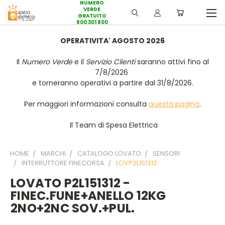
NUMERO
VERDE
GRATUITO
800 301 800
OPERATIVITA' AGOSTO 2026
Il
Numero Verde
e il
Servizio Clienti
saranno attivi fino al
7/8/2026
e torneranno operativi a partire dal 31/8/2026.
Per maggiori informazioni consulta
questa pagina
.
Il Team di Spesa Elettrica
HOME
MARCHI
CATALOGO LOVATO
SENSORI
INTERRUTTORE FINECORSA
LOVP2L151312
LOVATO P2L151312 -
FINEC.FUNE+ANELLO 12KG
2NO+2NC SOV.+PUL.