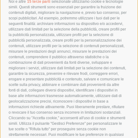
POLITICA DI RESO
Noi e altre
15 terze parti
selezionate utilizziamo cookie e tecnologie
simili. Questi strumenti sono essenziali per garantire la fruizione dei
contenuti digitali, migliorare la navigazione e, previo tuo consenso, per
scopi pubblicitari. Ad esempio, potremmo utilizzare i tuoi dati per le
POLICY
seguenti finalità: archiviare informazioni su dispositivo e/o accedervi,
utilizzare dati limitati per la selezione della pubblicità, creare profili per
PRIVACY POLICY
la pubblicità personalizzata, utilizzare profili per la selezione di
pubblicità personalizzata, creare profili per la personalizzazione dei
COOKIE POLICY
contenuti, utilizzare profili per la selezione di contenuti personalizzati,
PAGAMENTI SICURI
misurare le prestazioni degli annunci, misurare le prestazioni dei
contenuti, comprendere il pubblico attraverso statistiche o la
combinazione di dati provenienti da fonti diverse, sviluppare e
migliorare i servizi, utilizzare dati limitati per la selezione dei contenuti,
AZIENDA
garantire la sicurezza, prevenire e rilevare frodi, correggere errori,
erogare e presentare pubblicità e contenuto, salvare e comunicare le
CHI SIAMO
scelte sulla privacy, abbinare e combinare dati provenienti da altre
fonti di dati, collegare diversi dispositivi, identificare i dispositivi in
MARCHI TRATTATI
base alle informazioni trasmesse automaticamente, utilizzare dati di
CONDOMINI
geolocalizzazione precisi, riconoscere i dispositivi in base a
informazioni richieste attivamente. Puoi liberamente prestare, rifiutare
o revocare il tuo consenso senza incorrere in limitazioni sostanziali.
Cliccando su "Accetta cookie," acconsenti all'uso di cookie e strumenti
simili. Utilizza il pulsante "Gestisci Preferenze" per personalizzare le
tue scelte o "Rifiuta tutto" per proseguire senza cookie non
Bonifico
strettamente necessari. Puoi modificare le tue preferenze in qualsiasi