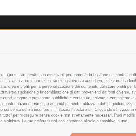
AZIENDA
OLICY
CHI SIAMO
LICY
MARCHI TRATTATI
 SICURI
CONDOMINI
li. Questi strumenti sono essenziali per garantire la fruizione dei contenuti di
alità: archiviare informazioni su dispositivo e/o accedervi, utilizzare dati limita
zata, creare profili per la personalizzazione dei contenuti, utilizzare profili per
raverso statistiche o la combinazione di dati provenienti da fonti diverse, svilu
Bonifico
Bancario
ere errori, erogare e presentare pubblicità e contenuto, salvare e comunicare le
base alle informazioni trasmesse automaticamente, utilizzare dati di geolocalizza
tuo consenso senza incorrere in limitazioni sostanziali. Cliccando su "Accetta co
ta tutto" per proseguire senza cookie non strettamente necessari. Puoi modific
ITA LIMITATA - VIALE MILANOFIORI, STRADA 4 - PALAZZO A5 20057, ASSAGO M
o a sinistra. Le tue preferenze si applicheranno al solo dispositivo in uso.
to improve your shopping experience.
By using our website, you're a
Powered by
BigCommerce