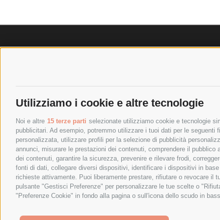
SPEDIZIONI
POLICY
COSTI DI SPEDIZIONE
PRIVACY P
TEMPI DI SPEDIZIONE
COOKIE PO
Utilizziamo i cookie e altre tecnologie
POLITICA DI RESO
PAGAMENTI
Noi e altre
15 terze parti
selezionate utilizziamo cookie e tecnologie simi
pubblicitari. Ad esempio, potremmo utilizzare i tuoi dati per le seguenti fin
personalizzata, utilizzare profili per la selezione di pubblicità personaliz
annunci, misurare le prestazioni dei contenuti, comprendere il pubblico att
dei contenuti, garantire la sicurezza, prevenire e rilevare frodi, corregg
fonti di dati, collegare diversi dispositivi, identificare i dispositivi in 
richieste attivamente. Puoi liberamente prestare, rifiutare o revocare il 
pulsante "Gestisci Preferenze" per personalizzare le tue scelte o "Rifiu
SPESA ELETTRICA SOCIETA CONSORTILE A RESPONSABIL
"Preferenze Cookie" in fondo alla pagina o sull'icona dello scudo in bass
We use cookies (and other similar technologies) to collect data 
Policy
.