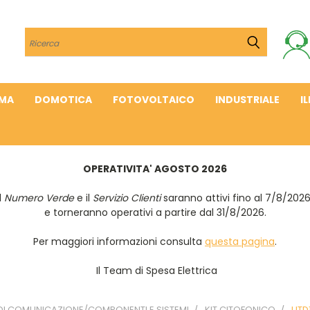
Cerca
IMA
DOMOTICA
FOTOVOLTAICO
INDUSTRIALE
I
OPERATIVITA' AGOSTO 2026
Il
Numero Verde
e il
Servizio Clienti
saranno attivi fino al 7/8/202
e torneranno operativi a partire dal 31/8/2026.
Per maggiori informazioni consulta
questa pagina
.
Il Team di Spesa Elettrica
DI COMUNICAZIONE/COMPONENTI E SISTEMI
KIT CITOFONICO
UTD