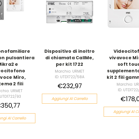
onofamiliare
Dispositivo di inoltro
Videocito
on pulsantiera
di chiamata CallMe,
vivavoce Mìr
ikra2 e
per kit 1722
soft tou
eocitofono
supplementa
Marchio: URMET
ID: UTD1722/58A
avoce Mìro,
kit 2 fili ga
tema 2 fili
€232,97
Marchio: U
ID: UTD1722
chio: URMET
: UTD1722/93
€178,0
Aggiungi Al Carrello
350,77
Aggiungi Al Ca
ngi Al Carrello