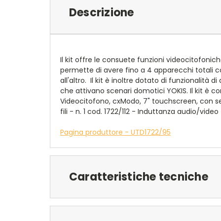
Descrizione
Il kit offre le consuete funzioni videocitofoni
permette di avere fino a 4 apparecchi totali
all'altro. Il kit è inoltre dotato di funzionali
che attivano scenari domotici YOKIS. Il kit è co
Videocitofono, cxModo, 7" touchscreen, con seg
fili - n. 1 cod. 1722/112 - Induttanza audio/video
Pagina produttore - UTD1722/95
Caratteristiche tecniche