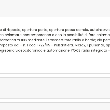
che di risposta, apertura porta, apertura passo carraio, autoinser
 con chiamata contemporanea e con la possibilità di fare chiam
tà di domotica YOKIS mediante il trasmettitore radio a bordo; ciò 
mposto da: - n. 1 cod. 1722/115 - Pulsantiera, Mikra2, 1 pulsante, 
reteria videocitofonica e automazione YOKIS radio integrata - n