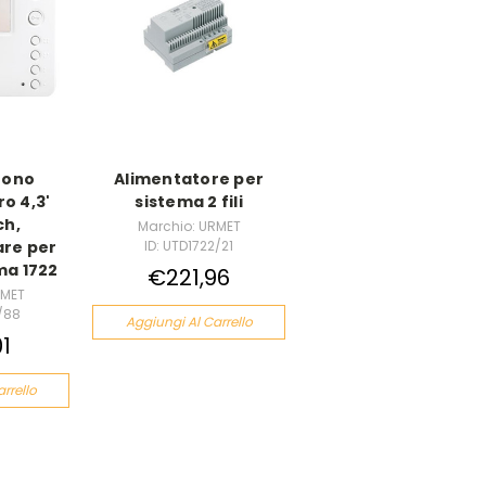
fono
Alimentatore per
o 4,3'
sistema 2 fili
ch,
Marchio: URMET
ID: UTD1722/21
re per
mma 1722
€221,96
RMET
/88
Aggiungi Al Carrello
1
rrello