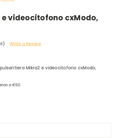
2 e videocitofono cxModo,
et)
Write a Review
pulsantiera Mikra2 e videocitofono cxModo,
riori a €50