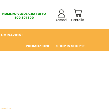
NUMERO VERDE GRATUITO
800 301 800
Accedi
Carrello
LLUMINAZIONE
PROMOZIONI
SHOP IN SHOP
6
1722/95