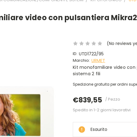
iliare video con pulsantiera Mikra
(No reviews y
ID:
UTD1722/95
Marchio:
URMET
Kit monofamiliare video con 
sistema 2 fili
Spedizione gratuita per ordini supe
€839,55
/ Pezzo
Spedito in 1-2 giorni lavorativi
DISPONIBILE
Esaurito