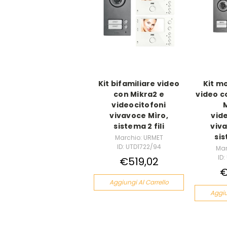
Kit bifamiliare video
Kit m
con Mikra2 e
video c
videocitofoni
M
vivavoce Mìro,
vid
sistema 2 fili
viv
sis
Marchio: URMET
ID: UTD1722/94
Mar
ID
€519,02
€
Aggiungi Al Carrello
Aggiu