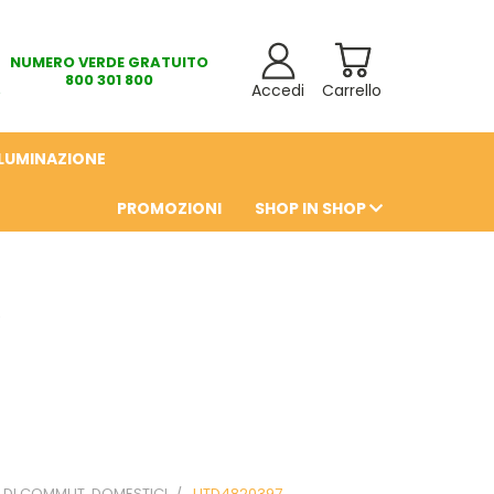
NUMERO VERDE GRATUITO
800 301 800
Accedi
Carrello
LLUMINAZIONE
PROMOZIONI
SHOP IN SHOP
6
. DI COMMUT. DOMESTICI
UTD4820397