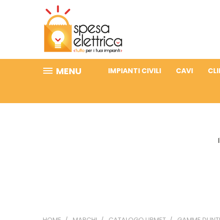
MENU
IMPIANTI CIVILI
CAVI
CL
HOME
MARCHI
CATALOGO URMET
GAMME DI INT