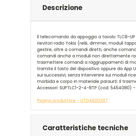
Descrizione
Il telecomando da appoggio a tavolo TLC8-UP è u
rievitori radio Yokis (relé, dimmer, moduli tapp
gestire, oltre a comandi diretti, anche comandi 
comandi anche a moduli non direttamente raggiu
trasmettere comandi a raggruppamenti di moduli 
tramite il tasto del dispositivo oppure da App 
sui successivi, senza intervenire sui moduli ric
morbida e corpo in materiale paraurti. Il tras
Accessori: SUPTLC1-2-4-8TP (cod. 5454080) 
Pagina produttore - UTD4820397
Caratteristiche tecniche