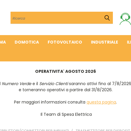
Cerca
IMA
DOMOTICA
FOTOVOLTAICO
INDUSTRIALE
I
OPERATIVITA' AGOSTO 2026
Il
Numero Verde
e il
Servizio Clienti
saranno attivi fino al 7/8/202
e torneranno operativi a partire dal 31/8/2026.
Per maggiori informazioni consulta
questa pagina
.
Il Team di Spesa Elettrica
ERRUTTORI/CONNETTORI PER IMPIANTI
TRASMETTITORE PER DISPOSIT