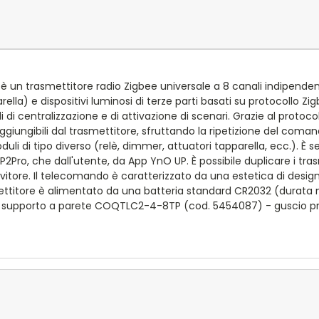
n trasmettitore radio Zigbee universale a 8 canali indipendente 
arella) e dispositivi luminosi di terze parti basati su protocollo 
di centralizzazione e di attivazione di scenari. Grazie al protoco
ngibili dal trasmettitore, sfruttando la ripetizione del comando
di tipo diverso (relè, dimmer, attuatori tapparella, ecc.). È sem
UP2Pro, che dall'utente, da App YnO UP. È possibile duplicare i tr
evitore. Il telecomando è caratterizzato da una estetica di design 
mettitore è alimentato da una batteria standard CR2032 (durata m
- supporto a parete COQTLC2-4-8TP (cod. 5454087) - guscio 