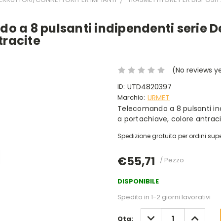
 a 8 pulsanti indipendenti serie D
tracite
(No reviews y
ID:
UTD4820397
Marchio:
URMET
Telecomando a 8 pulsanti ind
a portachiave, colore antrac
Spedizione gratuita per ordini supe
€55,71
/ Pezzo
DISPONIBILE
Spedito in 1-2 giorni lavorativi
DIMINUISCI
AUMENT
Qta: