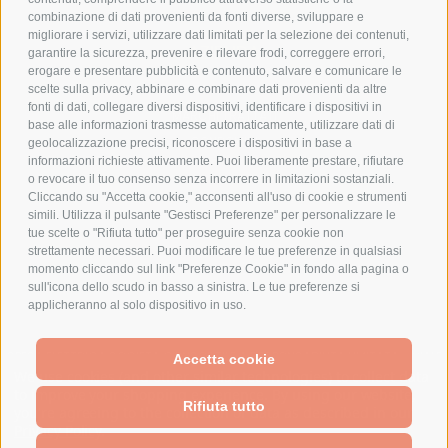
combinazione di dati provenienti da fonti diverse, sviluppare e
migliorare i servizi, utilizzare dati limitati per la selezione dei contenuti,
AZIENDA
garantire la sicurezza, prevenire e rilevare frodi, correggere errori,
erogare e presentare pubblicità e contenuto, salvare e comunicare le
CHI SIAMO
scelte sulla privacy, abbinare e combinare dati provenienti da altre
fonti di dati, collegare diversi dispositivi, identificare i dispositivi in
MARCHI TRATTATI
base alle informazioni trasmesse automaticamente, utilizzare dati di
CONDOMINI
geolocalizzazione precisi, riconoscere i dispositivi in base a
informazioni richieste attivamente. Puoi liberamente prestare, rifiutare
o revocare il tuo consenso senza incorrere in limitazioni sostanziali.
Cliccando su "Accetta cookie," acconsenti all'uso di cookie e strumenti
simili. Utilizza il pulsante "Gestisci Preferenze" per personalizzare le
tue scelte o "Rifiuta tutto" per proseguire senza cookie non
Bonifico
strettamente necessari. Puoi modificare le tue preferenze in qualsiasi
Bancario
momento cliccando sul link "Preferenze Cookie" in fondo alla pagina o
sull'icona dello scudo in basso a sinistra. Le tue preferenze si
applicheranno al solo dispositivo in uso.
SPESA ELETTRICA SOCIETA CONSORTILE A RESPONSABILITA LIMITATA - VIALE
Accetta cookie
MILANOFIORI, STRADA 4 - PALAZZO A5 20057, ASSAGO MILANO - PARTITA IVA
We use cookies (and other similar technologies) to collect data
E CODICE FISCALE: 08699710961
to improve your shopping experience.
By using our website,
Rifiuta tutto
you're agreeing to the collection of data as described in our
Privacy Policy
.
Powered by
BigCommerce