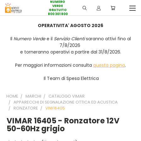
NUMERO
VERDE
GRATUITO
800 301 800
OPERATIVITA' AGOSTO 2026
Il
Numero Verde
e il
Servizio Clienti
saranno attivi fino al
7/8/2026
e torneranno operativi a partire dal 31/8/2026.
Per maggiori informazioni consulta
questa pagina
.
Il Team di Spesa Elettrica
HOME
MARCHI
CATALOGO VIMAR
APPARECCHI DI SEGNALAZIONE OTTICA ED ACUSTICA
RONZATORE
VIW16405
VIMAR 16405 - Ronzatore 12V
50-60Hz grigio