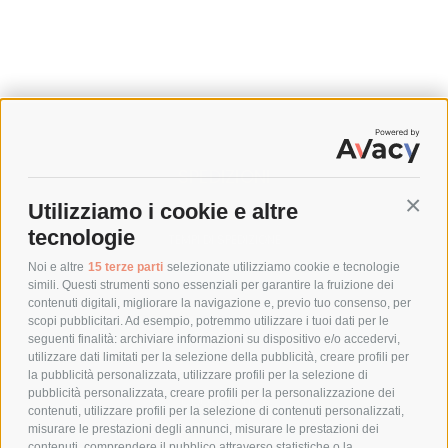
SPEDIZIONI
Utilizziamo i cookie e altre
Conti
COSTI DI SPEDIZIONE
tecnologie
TEMPI DI SPEDIZIONE
POLITICA DI RESO
Noi e altre
15 terze parti
selezionate utilizziamo cookie e tecnologie
simili. Questi strumenti sono essenziali per garantire la fruizione dei
contenuti digitali, migliorare la navigazione e, previo tuo consenso, per
scopi pubblicitari. Ad esempio, potremmo utilizzare i tuoi dati per le
POLICY
seguenti finalità: archiviare informazioni su dispositivo e/o accedervi,
utilizzare dati limitati per la selezione della pubblicità, creare profili per
PRIVACY POLICY
la pubblicità personalizzata, utilizzare profili per la selezione di
pubblicità personalizzata, creare profili per la personalizzazione dei
COOKIE POLICY
contenuti, utilizzare profili per la selezione di contenuti personalizzati,
PAGAMENTI SICURI
misurare le prestazioni degli annunci, misurare le prestazioni dei
contenuti, comprendere il pubblico attraverso statistiche o la