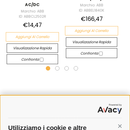
AC/DC
Marchio: ABB
ID: ABBEL1840K
Marchio: ABB
ID: ABBCL2502R
€166,47
€14,47
Aggiungi Al Carrello
Aggiungi Al Carrello
Visualizzazione Rapida
Visualizzazione Rapida
Confronta
Confronta
SPEDIZIONI
Utilizziamo i cookie e altre
Conti
COSTI DI SPEDIZIONE