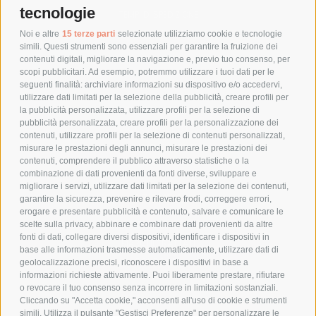
tecnologie
TEMPI DI SPEDIZIONE
POLITICA DI RESO
Noi e altre
15 terze parti
selezionate utilizziamo cookie e tecnologie
simili. Questi strumenti sono essenziali per garantire la fruizione dei
contenuti digitali, migliorare la navigazione e, previo tuo consenso, per
scopi pubblicitari. Ad esempio, potremmo utilizzare i tuoi dati per le
POLICY
seguenti finalità: archiviare informazioni su dispositivo e/o accedervi,
utilizzare dati limitati per la selezione della pubblicità, creare profili per
PRIVACY POLICY
la pubblicità personalizzata, utilizzare profili per la selezione di
pubblicità personalizzata, creare profili per la personalizzazione dei
COOKIE POLICY
contenuti, utilizzare profili per la selezione di contenuti personalizzati,
PAGAMENTI SICURI
misurare le prestazioni degli annunci, misurare le prestazioni dei
contenuti, comprendere il pubblico attraverso statistiche o la
combinazione di dati provenienti da fonti diverse, sviluppare e
migliorare i servizi, utilizzare dati limitati per la selezione dei contenuti,
AZIENDA
garantire la sicurezza, prevenire e rilevare frodi, correggere errori,
erogare e presentare pubblicità e contenuto, salvare e comunicare le
CHI SIAMO
scelte sulla privacy, abbinare e combinare dati provenienti da altre
fonti di dati, collegare diversi dispositivi, identificare i dispositivi in
MARCHI TRATTATI
base alle informazioni trasmesse automaticamente, utilizzare dati di
CONDOMINI
geolocalizzazione precisi, riconoscere i dispositivi in base a
informazioni richieste attivamente. Puoi liberamente prestare, rifiutare
o revocare il tuo consenso senza incorrere in limitazioni sostanziali.
Cliccando su "Accetta cookie," acconsenti all'uso di cookie e strumenti
simili. Utilizza il pulsante "Gestisci Preferenze" per personalizzare le