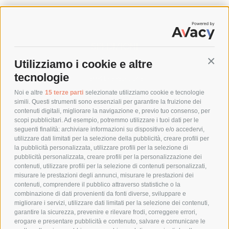
SPEDIZIONI
Utilizziamo i cookie e altre
Conti
COSTI DI SPEDIZIONE
tecnologie
TEMPI DI SPEDIZIONE
POLITICA DI RESO
Noi e altre
15 terze parti
selezionate utilizziamo cookie e tecnologie
simili. Questi strumenti sono essenziali per garantire la fruizione dei
contenuti digitali, migliorare la navigazione e, previo tuo consenso, per
scopi pubblicitari. Ad esempio, potremmo utilizzare i tuoi dati per le
POLICY
seguenti finalità: archiviare informazioni su dispositivo e/o accedervi,
utilizzare dati limitati per la selezione della pubblicità, creare profili per
PRIVACY POLICY
la pubblicità personalizzata, utilizzare profili per la selezione di
pubblicità personalizzata, creare profili per la personalizzazione dei
COOKIE POLICY
contenuti, utilizzare profili per la selezione di contenuti personalizzati,
PAGAMENTI SICURI
misurare le prestazioni degli annunci, misurare le prestazioni dei
contenuti, comprendere il pubblico attraverso statistiche o la
combinazione di dati provenienti da fonti diverse, sviluppare e
migliorare i servizi, utilizzare dati limitati per la selezione dei contenuti,
AZIENDA
garantire la sicurezza, prevenire e rilevare frodi, correggere errori,
erogare e presentare pubblicità e contenuto, salvare e comunicare le