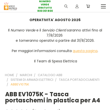
NUMERO
VERDE
GRATUITO
800 301 800
OPERATIVITA' AGOSTO 2026
Il
Numero Verde
e il
Servizio Clienti
saranno attivi fino al
7/8/2026
e torneranno operativi a partire dal 31/8/2026.
Per maggiori informazioni consulta
questa pagina
.
Il Team di Spesa Elettrica
HOME
MARCHI
CATALOGO ABB
SISTEMI DI ARMADI ELETTRICI
TASCA PORTADOCUMENTI
ABBEV1075K
ABB EV1075K - Tasca
portaschemi in plastica per A4