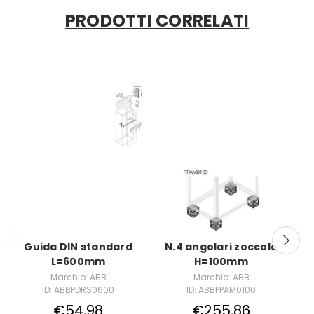
PRODOTTI CORRELATI
Guida DIN standard
N.4 angolari zoccolo
L=600mm
H=100mm
I
Marchio: ABB
Marchio: ABB
ID: ABBPDRS0600
ID: ABBPPAM0100
€54,98
€255,86