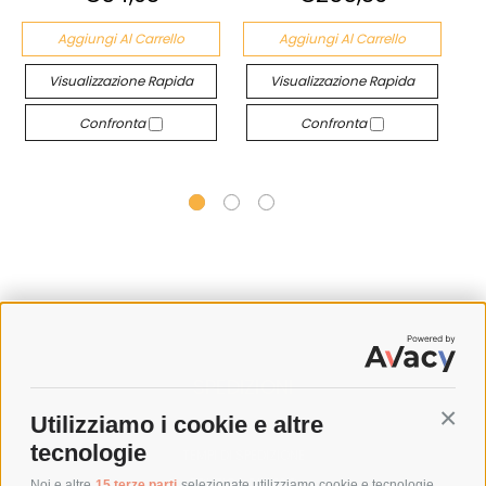
Aggiungi Al Carrello
Aggiungi Al Carrello
Visualizzazione Rapida
Visualizzazione Rapida
Confronta
Confronta
SPEDIZIONI
Utilizziamo i cookie e altre
Conti
COSTI DI SPEDIZIONE
tecnologie
TEMPI DI SPEDIZIONE
POLITICA DI RESO
Noi e altre
15 terze parti
selezionate utilizziamo cookie e tecnologie