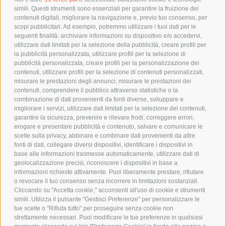
simili. Questi strumenti sono essenziali per garantire la fruizione dei
contenuti digitali, migliorare la navigazione e, previo tuo consenso, per
scopi pubblicitari. Ad esempio, potremmo utilizzare i tuoi dati per le
POLICY
seguenti finalità: archiviare informazioni su dispositivo e/o accedervi,
utilizzare dati limitati per la selezione della pubblicità, creare profili per
PRIVACY POLICY
la pubblicità personalizzata, utilizzare profili per la selezione di
pubblicità personalizzata, creare profili per la personalizzazione dei
COOKIE POLICY
contenuti, utilizzare profili per la selezione di contenuti personalizzati,
PAGAMENTI SICURI
misurare le prestazioni degli annunci, misurare le prestazioni dei
contenuti, comprendere il pubblico attraverso statistiche o la
combinazione di dati provenienti da fonti diverse, sviluppare e
migliorare i servizi, utilizzare dati limitati per la selezione dei contenuti,
AZIENDA
garantire la sicurezza, prevenire e rilevare frodi, correggere errori,
erogare e presentare pubblicità e contenuto, salvare e comunicare le
CHI SIAMO
scelte sulla privacy, abbinare e combinare dati provenienti da altre
fonti di dati, collegare diversi dispositivi, identificare i dispositivi in
MARCHI TRATTATI
base alle informazioni trasmesse automaticamente, utilizzare dati di
CONDOMINI
geolocalizzazione precisi, riconoscere i dispositivi in base a
informazioni richieste attivamente. Puoi liberamente prestare, rifiutare
o revocare il tuo consenso senza incorrere in limitazioni sostanziali.
Cliccando su "Accetta cookie," acconsenti all'uso di cookie e strumenti
simili. Utilizza il pulsante "Gestisci Preferenze" per personalizzare le
tue scelte o "Rifiuta tutto" per proseguire senza cookie non
Bonifico
strettamente necessari. Puoi modificare le tue preferenze in qualsiasi
Bancario