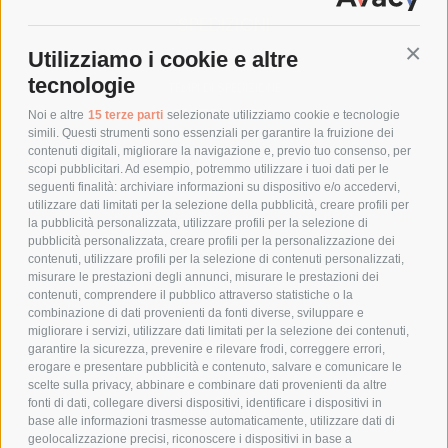
SPEDIZIONI
Utilizziamo i cookie e altre
Conti
COSTI DI SPEDIZIONE
tecnologie
TEMPI DI SPEDIZIONE
POLITICA DI RESO
Noi e altre
15 terze parti
selezionate utilizziamo cookie e tecnologie
simili. Questi strumenti sono essenziali per garantire la fruizione dei
contenuti digitali, migliorare la navigazione e, previo tuo consenso, per
scopi pubblicitari. Ad esempio, potremmo utilizzare i tuoi dati per le
POLICY
seguenti finalità: archiviare informazioni su dispositivo e/o accedervi,
utilizzare dati limitati per la selezione della pubblicità, creare profili per
PRIVACY POLICY
la pubblicità personalizzata, utilizzare profili per la selezione di
pubblicità personalizzata, creare profili per la personalizzazione dei
COOKIE POLICY
contenuti, utilizzare profili per la selezione di contenuti personalizzati,
PAGAMENTI SICURI
misurare le prestazioni degli annunci, misurare le prestazioni dei
contenuti, comprendere il pubblico attraverso statistiche o la
combinazione di dati provenienti da fonti diverse, sviluppare e
migliorare i servizi, utilizzare dati limitati per la selezione dei contenuti,
AZIENDA
garantire la sicurezza, prevenire e rilevare frodi, correggere errori,
erogare e presentare pubblicità e contenuto, salvare e comunicare le
CHI SIAMO
scelte sulla privacy, abbinare e combinare dati provenienti da altre
fonti di dati, collegare diversi dispositivi, identificare i dispositivi in
MARCHI TRATTATI
base alle informazioni trasmesse automaticamente, utilizzare dati di
CONDOMINI
geolocalizzazione precisi, riconoscere i dispositivi in base a